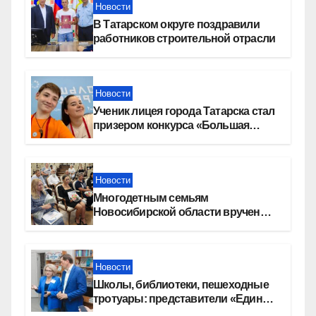
Новости
В Татарском округе поздравили
работников строительной отрасли
Новости
Ученик лицея города Татарска стал
призером конкурса «Большая
перемена»
Новости
Многодетным семьям
Новосибирской области вручены
сертификаты на приобретение
автомобилей
Новости
Школы, библиотеки, пешеходные
тротуары: представители «Единой
России» контролируют работы на