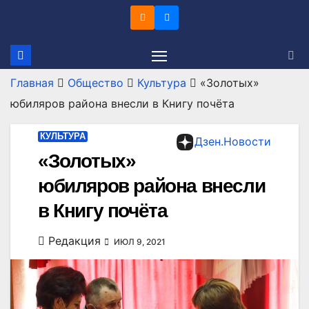
Перейти
к
содержимому
Главная
Общество
Культура
«Золотых»
юбиляров района внесли в Книгу почёта
КУЛЬТУРА
Дзен.Новости
«Золотых»
юбиляров района внесли
в Книгу почёта
Редакция
ИЮЛ 9, 2021