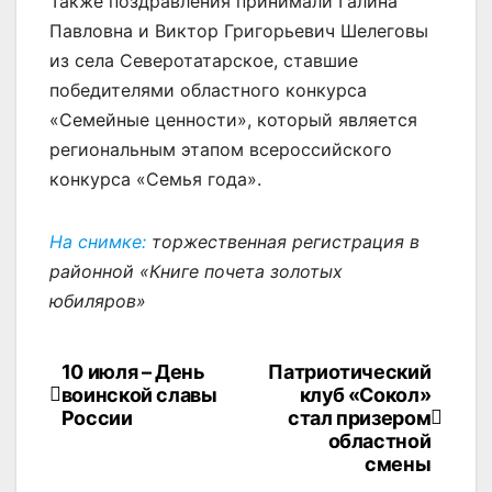
Также поздравления принимали Галина
Павловна и Виктор Григорьевич Шелеговы
из села Северотатарское, ставшие
победителями областного конкурса
«Семейные ценности», который является
региональным этапом всероссийского
конкурса «Семья года».
На снимке:
торжественная регистрация в
районной «Книге почета золотых
юбиляров»
10 июля – День
Патриотический
Навигация
воинской славы
клуб «Сокол»
по
России
стал призером
областной
записям
смены