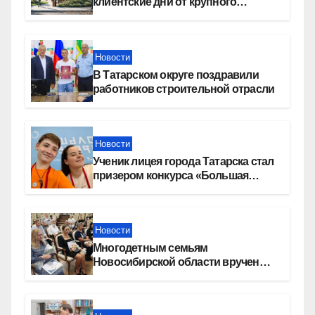
клиентские дни от крупного
девелопера — группы компаний
«СОЮЗ»
Новости
В Татарском округе поздравили
работников строительной отрасли
Новости
Ученик лицея города Татарска стал
призером конкурса «Большая
перемена»
Новости
Многодетным семьям
Новосибирской области вручены
сертификаты на приобретение
автомобилей