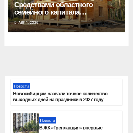
Средствами областного
семейного капитала
воспользовались почти 50
АВГ 1, 2026
тысяч семей
Новости
Новосибирцам назвали точное количество
выходных дней на праздники в 2027 году
Новости
В ЖК «Гренландия» впервые