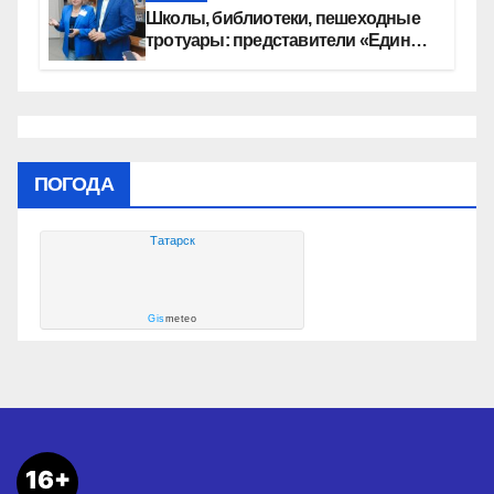
Школы, библиотеки, пешеходные
тротуары: представители «Единой
России» контролируют работы на
социальных объектах
ПОГОДА
Татарск
Gis
meteo
16+