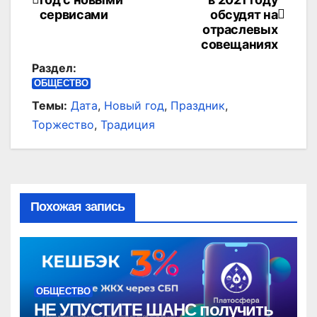
по
сервисами
обсудят на
отраслевых
записям
совещаниях
Раздел:
ОБЩЕСТВО
Темы:
Дата
,
Новый год
,
Праздник
,
Торжество
,
Традиция
Похожая запись
ОБЩЕСТВО
НЕ УПУСТИТЕ ШАНС получить