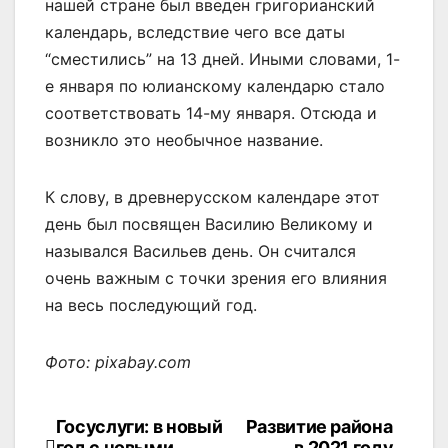
нашей стране был введен григорианский
календарь, вследствие чего все даты
“сместились” на 13 дней. Иными словами, 1-
е января по юлианскому календарю стало
соответствовать 14-му января. Отсюда и
возникло это необычное название.
К слову, в древнерусском календаре этот
день был посвящен Василию Великому и
назывался Васильев день. Он считался
очень важным с точки зрения его влияния
на весь последующий год.
Фото: pixabay.com
Госуслуги: в новый
Развитие района
Навигация
год с новыми
в 2021 году