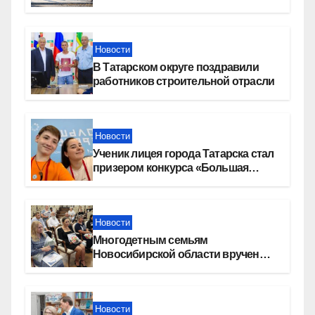
девелопера — группы компаний
«СОЮЗ»
Новости
В Татарском округе поздравили
работников строительной отрасли
Новости
Ученик лицея города Татарска стал
призером конкурса «Большая
перемена»
Новости
Многодетным семьям
Новосибирской области вручены
сертификаты на приобретение
автомобилей
Новости