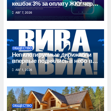
кешбэк 3% за оплату ЖКУ через
СБП в «Платосфере»
АВГ 7, 2026
ОБЩЕСТВО
Непилотируемые дирижабли
впервые поднялись в небо в
Новосибирской области
АВГ 1, 2026
ОБЩЕСТВО