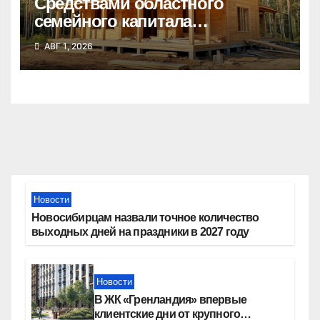
Средствами областного
семейного капитала
воспользовались почти 50
АВГ 1, 2026
тысяч семей
Новости
Новосибирцам назвали точное количество
выходных дней на праздники в 2027 году
Новости
В ЖК «Гренландия» впервые
клиентские дни от крупного