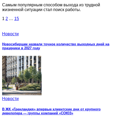
Самым популярным способом выхода из трудной
жизненной ситуации стал поиск работы.
Пагинация
1
2
…
15
записей
Новости
Новосибирцам назвали точное количество выходных дней на
праздники в 2027 году
Новости
В ЖК «Гренландия» впервые клиентские дни от крупного
девелопера — группы компаний «СОЮЗ»