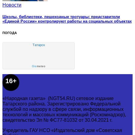
Новости
Школы, библиотеки, пешеходные тротуары: представители
«Единой России» контролируют работы на социальных объектах
ПОГОДА
Татарск
Gis
meteo
16+
«Народная газета» (NGT54.RU) сетевое издание
Татарского района. Зарегистрировано Федеральной
службой по надзору в сфере связи, информационных
технологий и массовых коммуникаций (Роскомнадзор),
свидетельство Эл № ФС77-81032 от 30.04.2021 г.
Учредитель ГАУ НСО «Издательский дом «Советская