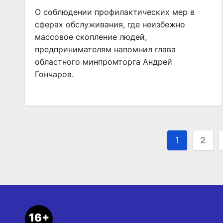
О соблюдении профилактических мер в
сферах обслуживания, где неизбежно
массовое скопление людей,
предпринимателям напомнил глава
областного минпромторга Андрей
Гончаров.
Пагина
1
2
записей
16+