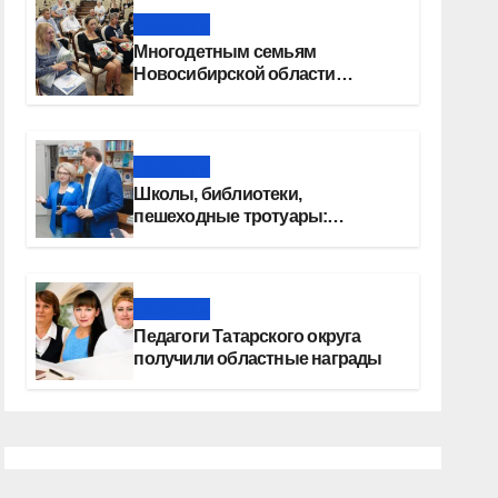
Новости
Многодетным семьям
Новосибирской области
вручены сертификаты на
приобретение автомобилей
Новости
Школы, библиотеки,
пешеходные тротуары:
представители «Единой
России» контролируют работы
на социальных объектах
Новости
Педагоги Татарского округа
получили областные награды