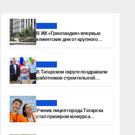
Новости
В ЖК «Гренландия» впервые
клиентские дни от крупного
девелопера — группы компаний
«СОЮЗ»
Новости
В Татарском округе поздравили
работников строительной
отрасли
Новости
Ученик лицея города Татарска
стал призером конкурса
«Большая перемена»