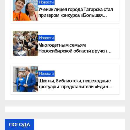
Новости
Ученик лицея города Татарска стал
призером конкурса «Большая
перемена»
Новости
Многодетным семьям
Новосибирской области вручены
сертификаты на приобретение
автомобилей
Новости
Школы, библиотеки, пешеходные
тротуары: представители «Единой
России» контролируют работы на
социальных объектах
ПОГОДА