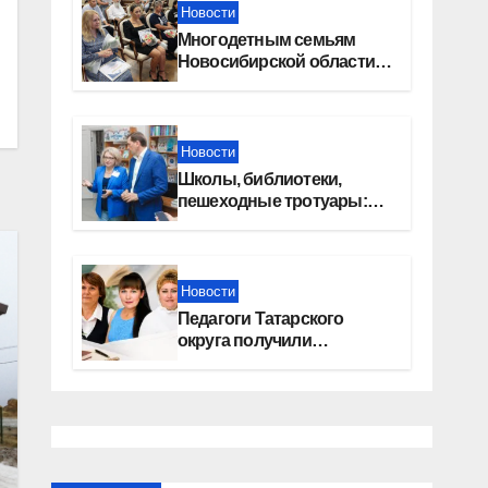
Новости
Многодетным семьям
Новосибирской области
вручены сертификаты на
приобретение
автомобилей
Новости
Школы, библиотеки,
пешеходные тротуары:
представители «Единой
России» контролируют
работы на социальных
объектах
Новости
Педагоги Татарского
округа получили
областные награды