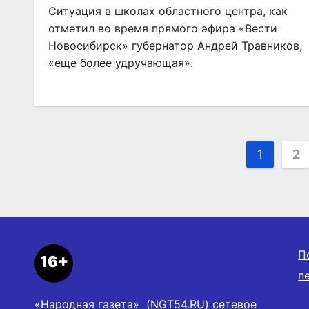
Ситуация в школах областного центра, как
отметил во время прямого эфира «Вести
Новосибирск» губернатор Андрей Травников,
«еще более удручающая».
Пагин
1
2
запис
П
16+
п
«Народная газета» (NGT54.RU) сетевое