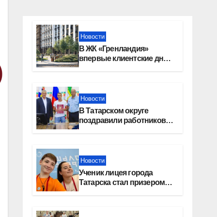
Новости
В ЖК «Гренландия»
впервые клиентские дни
от крупного девелопера —
группы компаний
«СОЮЗ»
Новости
В Татарском округе
поздравили работников
строительной отрасли
Новости
Ученик лицея города
Татарска стал призером
конкурса «Большая
перемена»