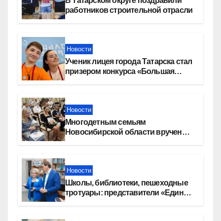
В Татарском округе поздравили
работников строительной отрасли
Новости
Ученик лицея города Татарска стал
призером конкурса «Большая
перемена»
Новости
Многодетным семьям
Новосибирской области вручены
сертификаты на приобретение
автомобилей
Новости
Школы, библиотеки, пешеходные
тротуары: представители «Единой
России» контролируют работы на
социальных объектах