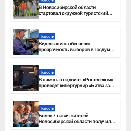
Новости
В Новосибирской области
стартовал окружной туристский
слет молодежи
Новости
Видеозапись обеспечит
прозрачность выборов в Госдуму
в Новосибирской области
Новости
В память о подвиге: «Ростелеком»
проведет кибертурнир «Битва за
Москву»
Новости
Более 7 тысяч жителей
Новосибирской области получили
увеличение пенсии после 80 лет