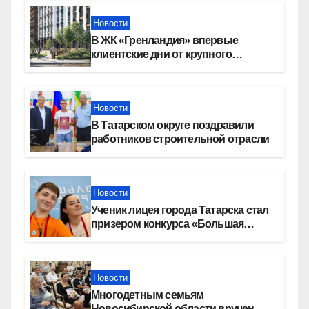
Новости
В ЖК «Гренландия» впервые
клиентские дни от крупного
девелопера — группы компаний
«СОЮЗ»
Новости
В Татарском округе поздравили
работников строительной отрасли
Новости
Ученик лицея города Татарска стал
призером конкурса «Большая
перемена»
Новости
Многодетным семьям
Новосибирской области вручены