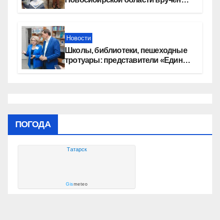
сертификаты на приобретение
автомобилей
Новости
Школы, библиотеки, пешеходные
тротуары: представители «Единой
России» контролируют работы на
социальных объектах
ПОГОДА
Татарск
Gis
meteo