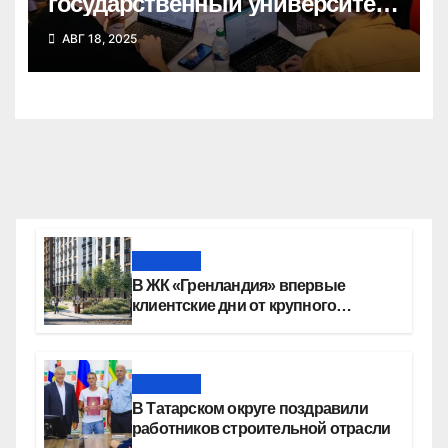
государственный университет
победил в федеральном
АВГ 18, 2025
конкурсе стартап-студий
Новости
В ЖК «Гренландия» впервые
клиентские дни от крупного
девелопера — группы компаний
«СОЮЗ»
Новости
В Татарском округе поздравили
работников строительной отрасли