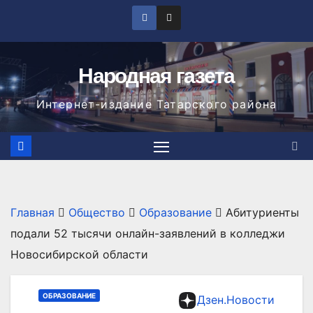
Перейти
к
содержимому
Народная газета
Интернет-издание Татарского района
Главная
Общество
Образование
Абитуриенты
подали 52 тысячи онлайн-заявлений в колледжи
Новосибирской области
ОБРАЗОВАНИЕ
Дзен.Новости