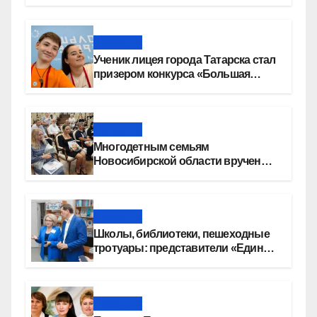
Новости
Ученик лицея города Татарска стал
призером конкурса «Большая
перемена»
Новости
Многодетным семьям
Новосибирской области вручены
сертификаты на приобретение
автомобилей
Новости
Школы, библиотеки, пешеходные
тротуары: представители «Единой
России» контролируют работы на
социальных объектах
Новости