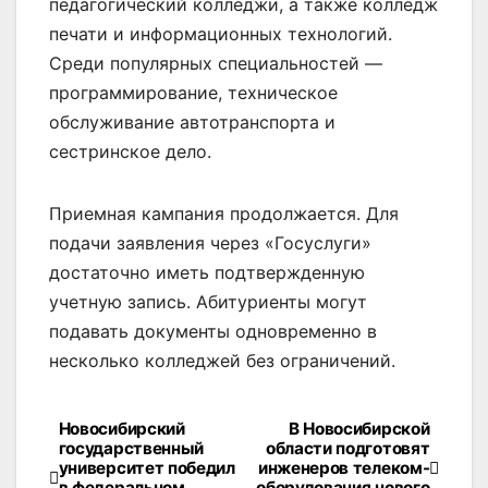
педагогический колледжи, а также колледж
печати и информационных технологий.
Среди популярных специальностей —
программирование, техническое
обслуживание автотранспорта и
сестринское дело.
Приемная кампания продолжается. Для
подачи заявления через «Госуслуги»
достаточно иметь подтвержденную
учетную запись. Абитуриенты могут
подавать документы одновременно в
несколько колледжей без ограничений.
Новосибирский
В Новосибирской
Навигация
государственный
области подготовят
университет победил
инженеров телеком-
по
в федеральном
оборудования нового