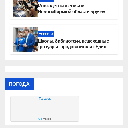
Многодетным семьям
Новосибирской области вручены
сертификаты на приобретение
автомобилей
Новости
Школы, библиотеки, пешеходные
тротуары: представители «Единой
России» контролируют работы на
социальных объектах
ПОГОДА
Татарск
Gis
meteo