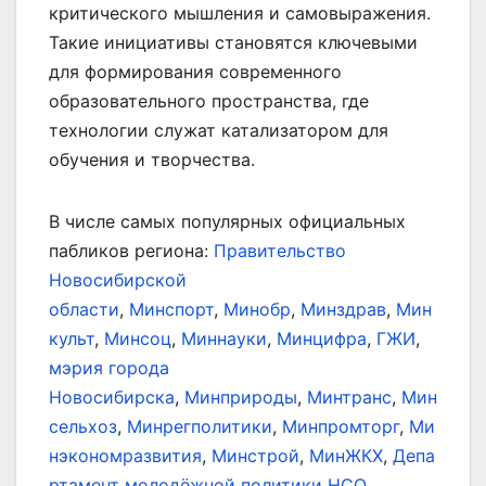
критического мышления и самовыражения.
Такие инициативы становятся ключевыми
для формирования современного
образовательного пространства, где
технологии служат катализатором для
обучения и творчества.
В числе самых популярных официальных
пабликов региона:
Правительство
Новосибирской
области
,
Минспорт
,
Минобр
,
Минздрав
,
Мин
культ
,
Минсоц
,
Миннауки
,
Минцифра
,
ГЖИ
,
мэрия города
Новосибирска
,
Минприроды
,
Минтранс
,
Мин
сельхоз
,
Минрегполитики
,
Минпромторг
,
Ми
нэкономразвития
,
Минстрой
,
МинЖКХ
,
Депа
ртамент молодёжной политики НСО
.