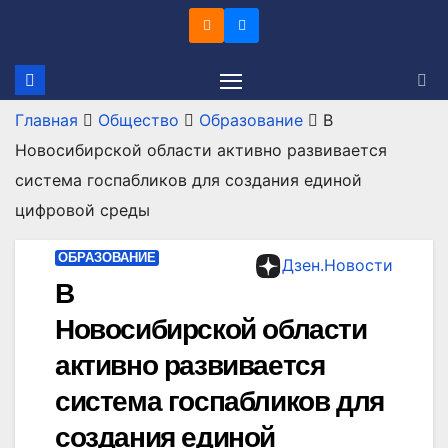
Перейти
к
содержимому
Главная
Общество
Образование
В
Новосибирской области активно развивается
система госпабликов для создания единой
цифровой среды
ОБРАЗОВАНИЕ
Дзен.Новости
В
Новосибирской области
активно развивается
система госпабликов для
создания единой