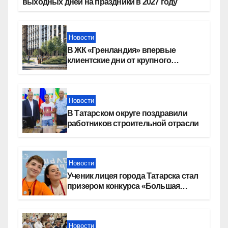
выходных дней на праздники в 2027 году
Новости
В ЖК «Гренландия» впервые
клиентские дни от крупного
девелопера — группы компаний
«СОЮЗ»
Новости
В Татарском округе поздравили
работников строительной отрасли
Новости
Ученик лицея города Татарска стал
призером конкурса «Большая
перемена»
Новости