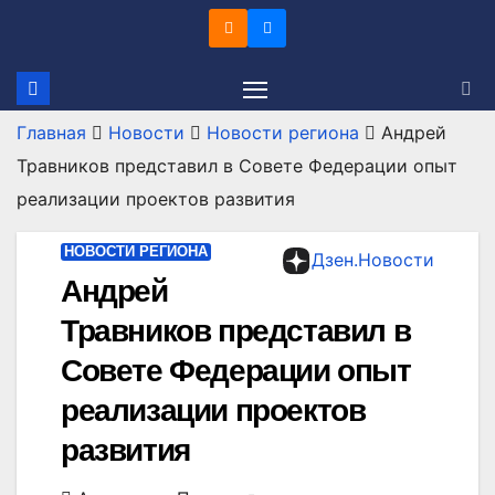
Перейти
к
содержимому
Главная
Новости
Новости региона
Андрей
Травников представил в Совете Федерации опыт
реализации проектов развития
НОВОСТИ РЕГИОНА
Дзен.Новости
Андрей
Травников представил в
Совете Федерации опыт
реализации проектов
развития