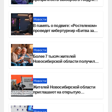
в Новосибирской области
Новости
В память о подвиге: «Ростелеком»
проведет кибертурнир «Битва за
Москву»
Новости
Более 7 тысяч жителей
Новосибирской области получили
увеличение пенсии после 80 лет
Новости
Жителей Новосибирской области
приглашают на открытую
квалификацию премии «КАРДО»
Новости