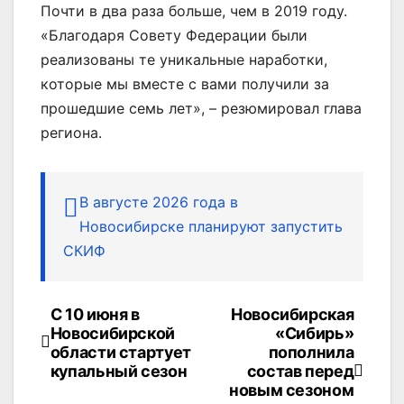
Почти в два раза больше, чем в 2019 году.
«Благодаря Совету Федерации были
реализованы те уникальные наработки,
которые мы вместе с вами получили за
прошедшие семь лет», – резюмировал глава
региона.
В августе 2026 года в
Новосибирске планируют запустить
СКИФ
С 10 июня в
Новосибирская
Навигация
Новосибирской
«Сибирь»
по
области стартует
пополнила
купальный сезон
состав перед
записям
новым сезоном