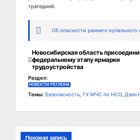
трагедией.
Об опасности раннего купального
Новосибирская область присоедини
Навигация
федеральному этапу ярмарки
по
трудоустройства
Раздел:
записям
НОВОСТИ РЕГИОНА
Темы:
Безопасность
,
ГУ МЧС по НСО
,
Дзен.
Похожая запись