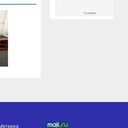
Gis
meteo