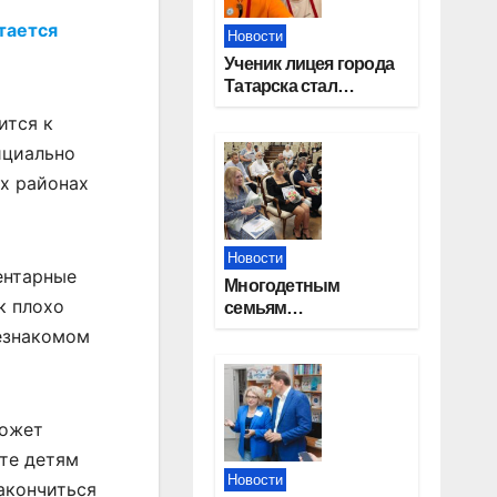
тается
Новости
Ученик лицея города
Татарска стал
призером конкурса
ится к
«Большая перемена»
ициально
их районах
Новости
ентарные
Многодетным
к плохо
семьям
Новосибирской
незнакомом
области вручены
сертификаты на
приобретение
автомобилей
может
йте детям
Новости
закончиться