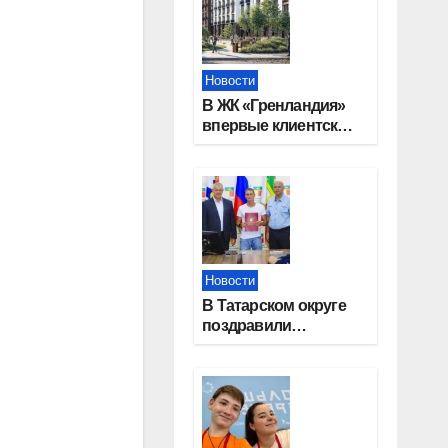
Новости
В ЖК «Гренландия»
впервые клиентские
дни от крупного
девелопера —
группы компаний
«СОЮЗ»
Новости
В Татарском округе
поздравили
работников
строительной
отрасли