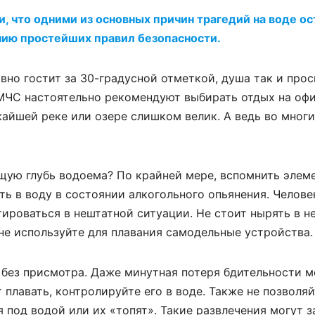
 что одними из основных причин трагедий на воде ос
ию простейших правил безопасности.
вно гостит за 30-градусной отметкой, душа так и прос
 МЧС настоятельно рекомендуют выбирать отдых на оф
жайшей реке или озере слишком велик. А ведь во мног
щую глубь водоема? По крайней мере, вспомнить элем
ть в воду в состоянии алкогольного опьянения. Челове
ироваться в нештатной ситуации. Не стоит нырять в 
 не используйте для плавания самодельные устройства.
е без присмотра. Даже минутная потеря бдительности 
т плавать, контролируйте его в воде. Также не позволя
я под водой или их «топят». Такие развлечения могут 