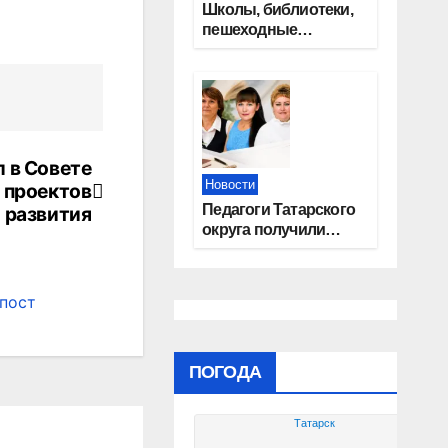
Школы, библиотеки,
пешеходные
тротуары:
представители
«Единой России»
контролируют
работы на
социальных
 в Совете
объектах
Новости
 проектов
Педагоги Татарского
развития
округа получили
областные награды
пост
ПОГОДА
Татарск