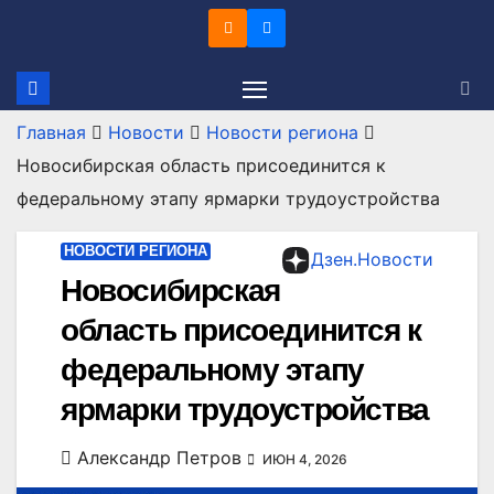
Перейти
к
содержимому
Главная
Новости
Новости региона
Новосибирская область присоединится к
федеральному этапу ярмарки трудоустройства
НОВОСТИ РЕГИОНА
Дзен.Новости
Новосибирская
область присоединится к
федеральному этапу
ярмарки трудоустройства
Александр Петров
ИЮН 4, 2026