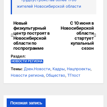
жителей Новосибирской области
Новый
С 10 июня в
Навигация
физкультурный
Новосибирской
по
центр построят в
области
Новосибирской
стартует
записям
области по
купальный
госпрограмме
сезон
Раздел:
НОВОСТИ РЕГИОНА
Темы:
Дзен.Новости
,
Кадры
,
Нацпроекты
,
Новости региона
,
Общество
,
ТГпост
Похожая запись