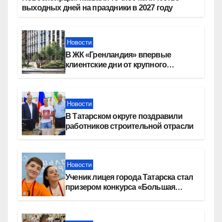
выходных дней на праздники в 2027 году
Новости
В ЖК «Гренландия» впервые
клиентские дни от крупного
девелопера — группы компаний
«СОЮЗ»
Новости
В Татарском округе поздравили
работников строительной отрасли
Новости
Ученик лицея города Татарска стал
призером конкурса «Большая
перемена»