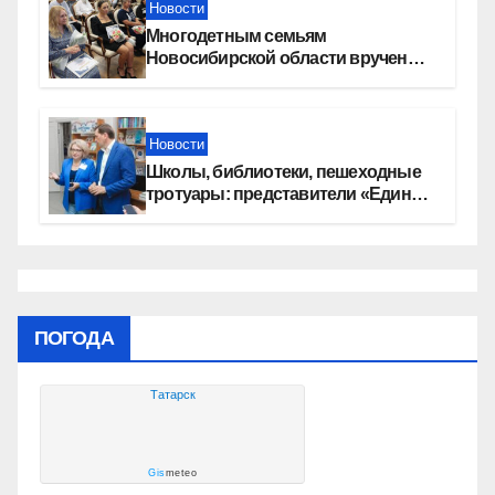
Новости
Многодетным семьям
Новосибирской области вручены
сертификаты на приобретение
автомобилей
Новости
Школы, библиотеки, пешеходные
тротуары: представители «Единой
России» контролируют работы на
социальных объектах
ПОГОДА
Татарск
Gis
meteo