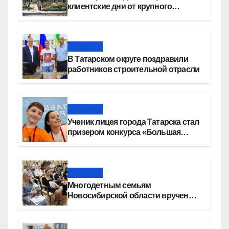
клиентские дни от крупного
девелопера — группы компаний
«СОЮЗ»
Новости
В Татарском округе поздравили
работников строительной отрасли
Новости
Ученик лицея города Татарска стал
призером конкурса «Большая
перемена»
Новости
Многодетным семьям
Новосибирской области вручены
сертификаты на приобретение
автомобилей