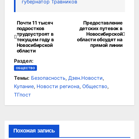
губернатор Травников
Почти 11 тысяч
Предоставление
Навигация
подростков
детских путевок в
трудоустроят в
Новосибирской
по
текущем году в
области обсудят на
Новосибирской
прямой линии
записям
области
Раздел:
ОБЩЕСТВО
Темы:
Безопасность
,
Дзен.Новости
,
Купание
,
Новости региона
,
Общество
,
ТГпост
Похожая запись