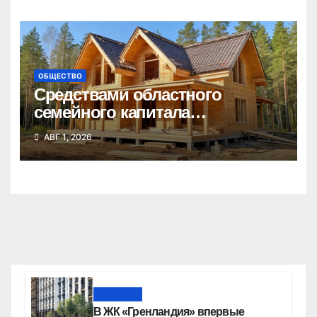
ОБЩЕСТВО
Средствами областного
семейного капитала
воспользовались почти 50
АВГ 1, 2026
тысяч семей
Новости
В ЖК «Гренландия» впервые