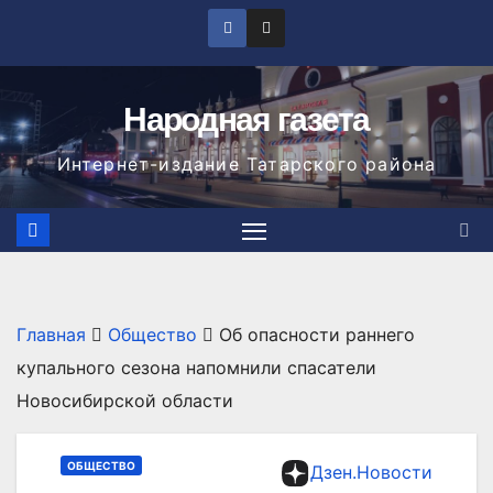
Перейти
к
содержимому
Народная газета
Интернет-издание Татарского района
Главная
Общество
Об опасности раннего
купального сезона напомнили спасатели
Новосибирской области
ОБЩЕСТВО
Дзен.Новости