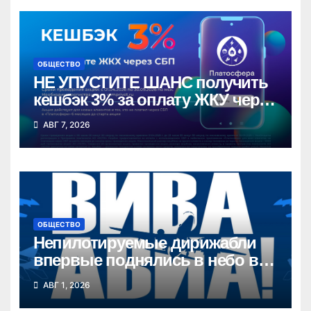
ОБЩЕСТВО
НЕ УПУСТИТЕ ШАНС получить
кешбэк 3% за оплату ЖКУ через
СБП в «Платосфере»
АВГ 7, 2026
ОБЩЕСТВО
Непилотируемые дирижабли
впервые поднялись в небо в
Новосибирской области
АВГ 1, 2026