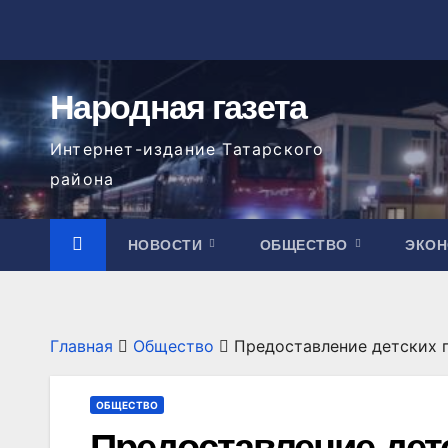
Перейти
к
содержимому
Народная газета
Интернет-издание Татарского
района
НОВОСТИ
ОБЩЕСТВО
ЭКО
Главная
Общество
Предоставление детских 
ОБЩЕСТВО