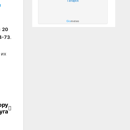
Татарск
и
Gis
meteo
и
20
4-73
.
 их
ору
уга