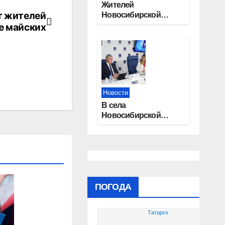
Жителей
т жителей
Новосибирской
области приглашают
е майских
на открытую
квалификацию
премии «КАРДО»
Новости
В села
Новосибирской
области
трудоустроят 20
работников
культуры
ПОГОДА
Татарск