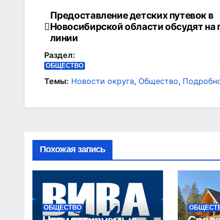
Предоставление детских путевок в
Навигация
Новосибирской области обсудят на
по
линии
Раздел:
записям
ОБЩЕСТВО
Темы:
Новости округа
,
Общество
,
Подробн
Похожая запись
ОБЩЕСТВО
ОБЩЕСТ