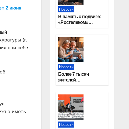
ет 2 июня
Новости
В память о подвиге:
«Ростелеком»
проведет
ный
кибертурнир «Битва
уратуры (г.
за Москву»
ния при себе
Новости
 об
Более 7 тысяч
жителей
Новосибирской
области получили
увеличение пенсии
после 80 лет
ул.
нужно иметь
Новости