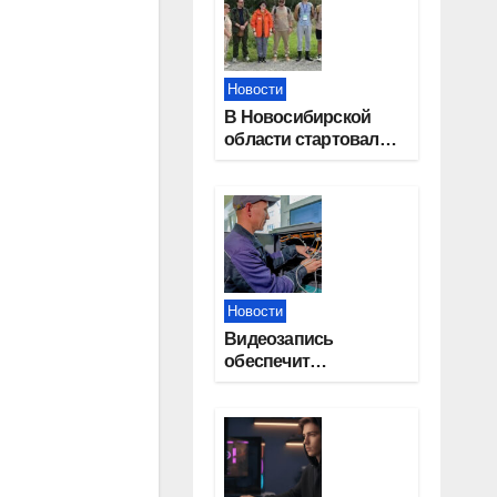
Новости
В Новосибирской
области стартовал
окружной туристский
слет молодежи
Новости
Видеозапись
обеспечит
прозрачность
выборов в Госдуму в
Новосибирской
области