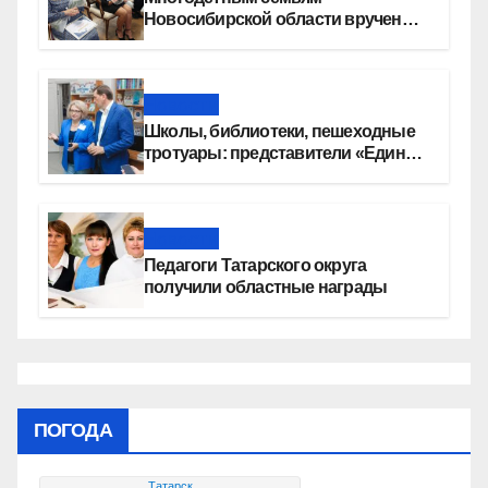
Новосибирской области вручены
сертификаты на приобретение
автомобилей
Новости
Школы, библиотеки, пешеходные
тротуары: представители «Единой
России» контролируют работы на
социальных объектах
Новости
Педагоги Татарского округа
получили областные награды
ПОГОДА
Татарск