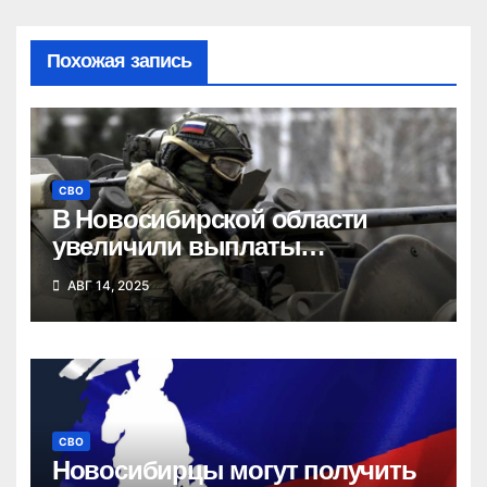
Похожая запись
СВО
В Новосибирской области
увеличили выплаты
контрактникам до 2 миллионов
АВГ 14, 2025
рублей
СВО
Новосибирцы могут получить