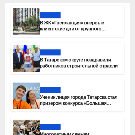
Новости
В ЖК «Гренландия» впервые
клиентские дни от крупного
девелопера — группы компаний
«СОЮЗ»
Новости
В Татарском округе поздравили
работников строительной отрасли
Новости
Ученик лицея города Татарска стал
призером конкурса «Большая
перемена»
Новости
Многодетным семьям