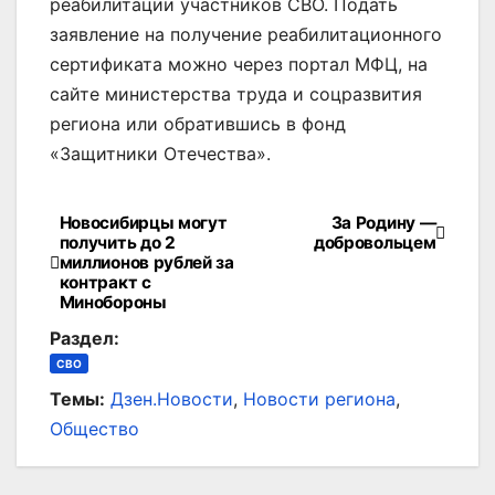
реабилитации участников СВО. Подать
заявление на получение реабилитационного
сертификата можно через портал МФЦ, на
сайте министерства труда и соцразвития
региона или обратившись в фонд
«Защитники Отечества».
Новосибирцы могут
За Родину —
Навигация
получить до 2
добровольцем
миллионов рублей за
по
контракт с
Минобороны
записям
Раздел:
СВО
Темы:
Дзен.Новости
,
Новости региона
,
Общество