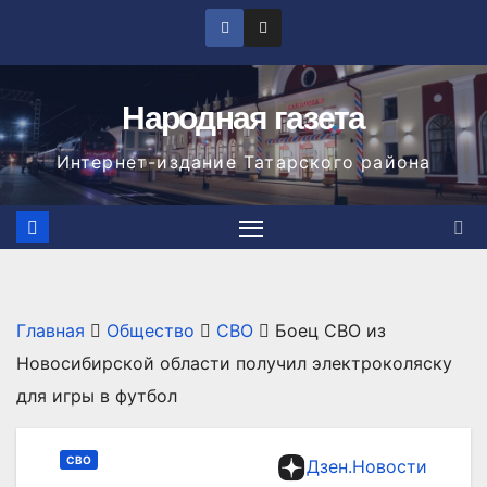
Перейти
к
содержимому
Народная газета
Интернет-издание Татарского района
Главная
Общество
СВО
Боец СВО из
Новосибирской области получил электроколяску
для игры в футбол
СВО
Дзен.Новости