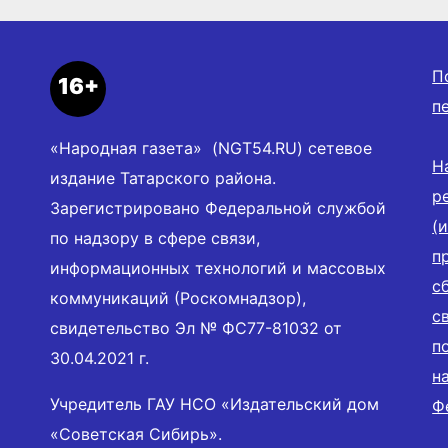
П
16+
п
«Народная газета» (NGT54.RU) сетевое
Н
издание Татарского района.
р
Зарегистрировано Федеральной службой
(
по надзору в сфере связи,
п
информационных технологий и массовых
с
коммуникаций (Роскомнадзор),
с
свидетельство Эл № ФС77-81032 от
п
30.04.2021 г.
н
Учредитель ГАУ НСО «Издательский дом
Ф
«Советская Сибирь».