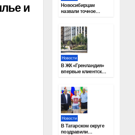
илье и
Новосибирцам
назвали точное
количество
выходных дней на
праздники в 2027
году
Новости
В ЖК «Гренландия»
впервые клиентские
дни от крупного
девелопера —
группы компаний
«СОЮЗ»
Новости
В Татарском округе
поздравили