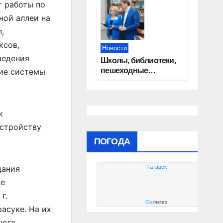
сертификаты на
т работы по
приобретение
ной аллеи на
автомобилей
,
ксов,
Новости
ведения
Школы, библиотеки,
пешеходные
ние системы
тротуары:
представители
«Единой России»
контролируют
к
работы на
устройству
социальных
объектах
ПОГОДА
Татарск
дания
ое
г.
Gis
meteo
асуке. На их
ного