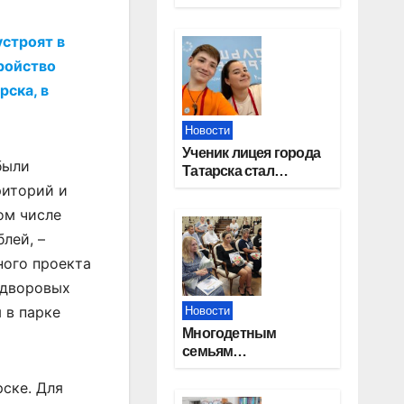
работников
строительной
строят в
отрасли
ройство
рска, в
Новости
Ученик лицея города
были
Татарска стал
призером конкурса
риторий и
«Большая перемена»
ом числе
лей, –
ного проекта
 дворовых
 в парке
Новости
Многодетным
семьям
Новосибирской
рске. Для
области вручены