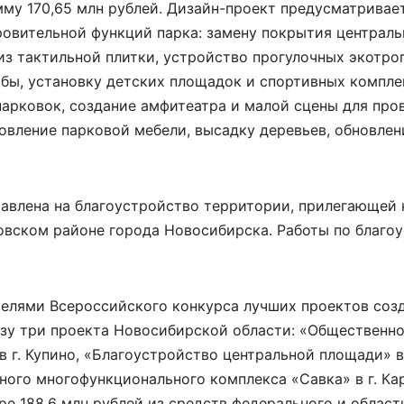
мму 170,65 млн рублей. Дизайн-проект предусматривае
овительной функций парка: замену покрытия централь
з тактильной плитки, устройство прогулочных экотроп
бы, установку детских площадок и спортивных компле
арковок, создание амфитеатра и малой сцены для про
овление парковой мебели, высадку деревьев, обновле
равлена на благоустройство территории, прилегающей 
овском районе города Новосибирска. Работы по благо
телями Всероссийского конкурса лучших проектов соз
зу три проекта Новосибирской области: «Общественн
в г. Купино, «Благоустройство центральной площади» в 
го многофункционального комплекса «Савка» в г. Кар
е 188,6 млн рублей из средств федерального и област