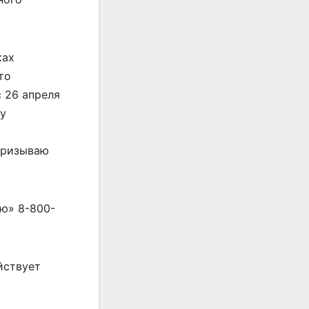
ках
то
 26 апреля
ру
призываю
ию» 8-800-
йствует