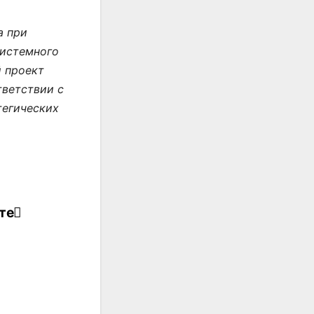
а при
системного
й проект
тветствии с
тегических
те