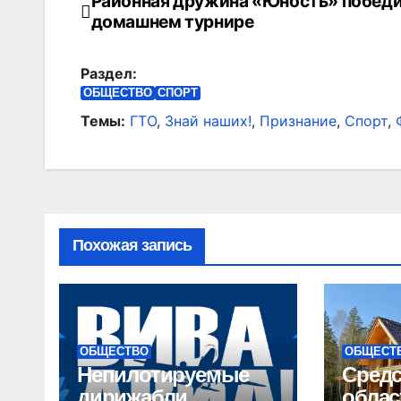
Районная дружина «Юность» победи
Навигация
домашнем турнире
по
Раздел:
записям
ОБЩЕСТВО
СПОРТ
Темы:
ГТО
,
Знай наших!
,
Признание
,
Спорт
,
Похожая запись
ОБЩЕСТВО
ОБЩЕСТ
Непилотируемые
Сред
дирижабли
облас