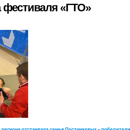
а фестиваля «ГТО»
 региона отстаивала семья Постниковых – победители