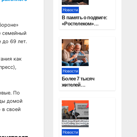
Новости
В память о подвиге:
«Ростелеком»
бороне»
проведет
е семейный
кибертурнир «Битва
 до 69 лет.
за Москву»
тания как
пресс),
Новости
Более 7 тысяч
жителей
Новосибирской
рвые. По
области получили
ады домой
увеличение пенсии
 в своей
после 80 лет
Новости