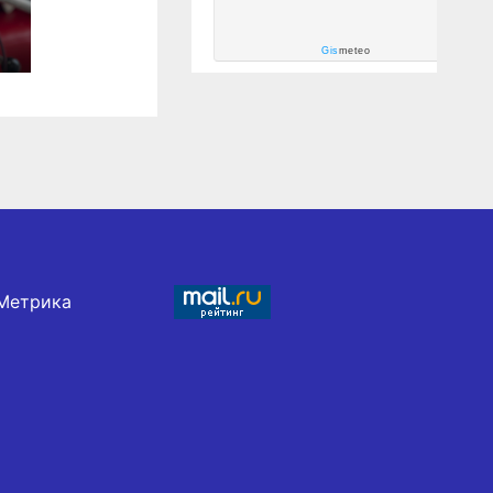
Gis
meteo