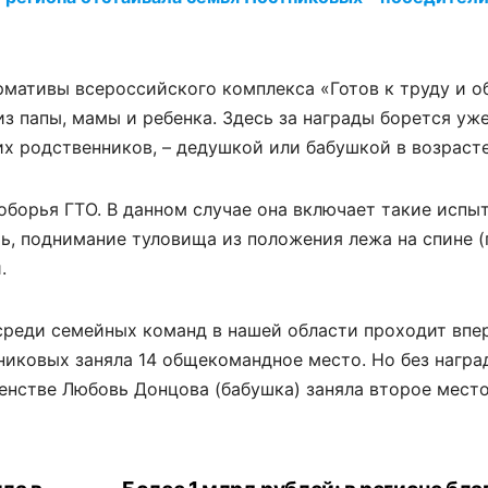
ормативы всероссийского комплекса «Готов к труду и о
из папы, мамы и ребенка. Здесь за награды борется уж
х родственников, – дедушкой или бабушкой в возрасте
борья ГТО. В данном случае она включает такие испы
ь, поднимание туловища из положения лежа на спине (
.
 среди семейных команд в нашей области проходит впе
никовых заняла 14 общекомандное место. Но без нагр
венстве Любовь Донцова (бабушка) заняла второе место