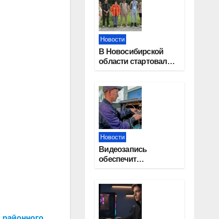
Новости
В Новосибирской
области стартовал
окружной туристский
слет молодежи
Новости
Видеозапись
обеспечит
прозрачность
выборов в Госдуму в
Новосибирской
области
 районного