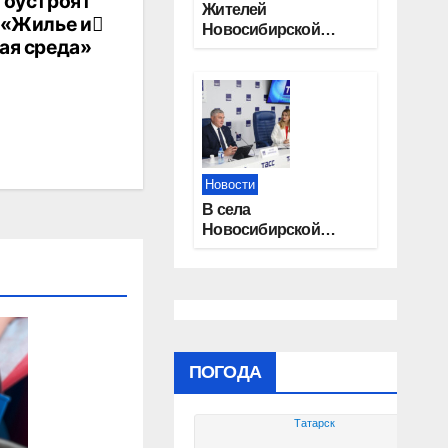
агоустроят
Жителей
у «Жилье и
Новосибирской
ая среда»
области приглашают
на открытую
квалификацию
премии «КАРДО»
Новости
В села
Новосибирской
области
трудоустроят 20
работников
культуры
ПОГОДА
Татарск