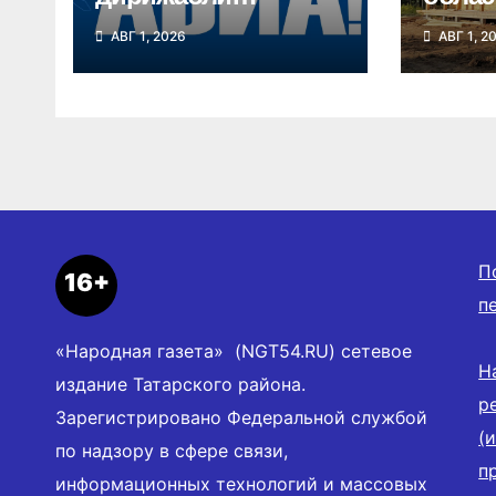
впервые поднялись
семей
АВГ 1, 2026
АВГ 1, 2
в небо в
воспо
Новосибирской
почти
области
семе
П
16+
п
«Народная газета» (NGT54.RU) сетевое
Н
издание Татарского района.
р
Зарегистрировано Федеральной службой
(
по надзору в сфере связи,
п
информационных технологий и массовых