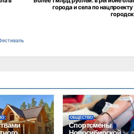
ла в
Более 1 млрд рублей: в регионе бл
города и села по нацпроект
городск
Фестиваль
ВО
ОБЩЕСТВО
ствами
Спортсмены
тного
Новосибирской