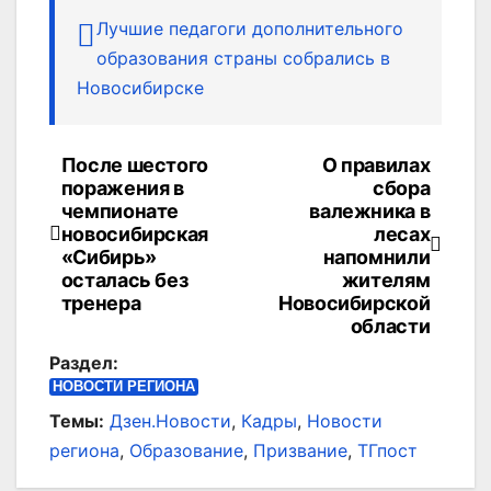
Лучшие педагоги дополнительного
образования страны собрались в
Новосибирске
После шестого
О правилах
Навигация
поражения в
сбора
по
чемпионате
валежника в
новосибирская
лесах
записям
«Сибирь»
напомнили
осталась без
жителям
тренера
Новосибирской
области
Раздел:
НОВОСТИ РЕГИОНА
Темы:
Дзен.Новости
,
Кадры
,
Новости
региона
,
Образование
,
Призвание
,
ТГпост