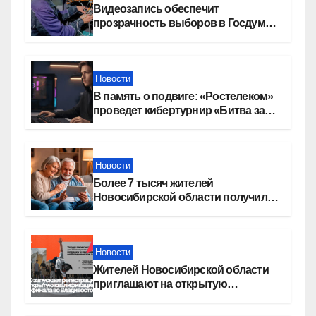
Видеозапись обеспечит
прозрачность выборов в Госдуму
в Новосибирской области
Новости
В память о подвиге: «Ростелеком»
проведет кибертурнир «Битва за
Москву»
Новости
Более 7 тысяч жителей
Новосибирской области получили
увеличение пенсии после 80 лет
Новости
Жителей Новосибирской области
приглашают на открытую
квалификацию премии «КАРДО»