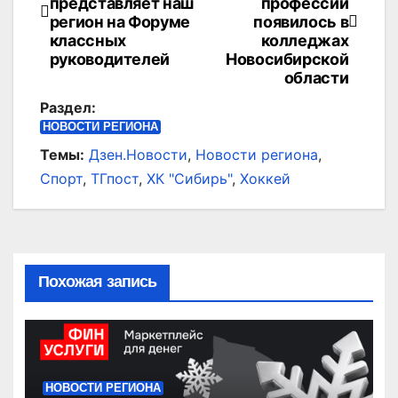
по
представляет наш
профессий
регион на Форуме
появилось в
записям
классных
колледжах
руководителей
Новосибирской
области
Раздел:
НОВОСТИ РЕГИОНА
Темы:
Дзен.Новости
,
Новости региона
,
Спорт
,
ТГпост
,
ХК "Сибирь"
,
Хоккей
Похожая запись
НОВОСТИ РЕГИОНА