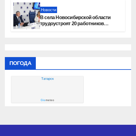
Новости
В села Новосибирской области
трудоустроят 20 работников
культуры
ПОГОДА
Татарск
Gis
meteo