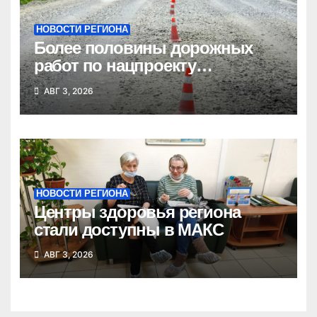
НОВОСТИ РЕГИОНА
Более половины дорожных
работ по нацпроекту
выполнено в Новосибирской
АВГ 3, 2026
области
НОВОСТИ РЕГИОНА
Центры здоровья региона
стали доступны в МАКС
АВГ 3, 2026