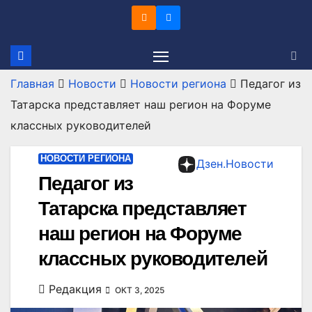
Перейти
к
содержимому
Главная
Новости
Новости региона
Педагог из
Татарска представляет наш регион на Форуме
классных руководителей
НОВОСТИ РЕГИОНА
Дзен.Новости
Педагог из
Татарска представляет
наш регион на Форуме
классных руководителей
Редакция
ОКТ 3, 2025