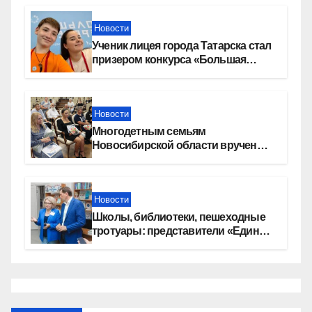
Новости
Ученик лицея города Татарска стал
призером конкурса «Большая
перемена»
Новости
Многодетным семьям
Новосибирской области вручены
сертификаты на приобретение
автомобилей
Новости
Школы, библиотеки, пешеходные
тротуары: представители «Единой
России» контролируют работы на
социальных объектах