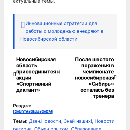
актуальные темы.
Инновационные стратегии для
работы с молодежью внедряют в
Новосибирской области
Новосибирская
После шестого
Навигация
область
поражения в
по
присоединится к
чемпионате
акции
новосибирская
записям
«Спортивный
«Сибирь»
диктант»
осталась без
тренера
Раздел:
НОВОСТИ РЕГИОНА
Темы:
Дзен.Новости
,
Знай наших!
,
Новости
региона
,
Обмен опытом
,
Образование
,