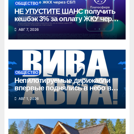
ОБЩЕСТВО
НЕ УПУСТИТЕ ШАНС получить
кешбэк 3% за оплату ЖКУ через
СБП в «Платосфере»
АВГ 7, 2026
ОБЩЕСТВО
Непилотируемые дирижабли
впервые поднялись в небо в
Новосибирской области
АВГ 1, 2026