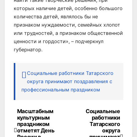
которых наличие детей, особенно большого
количества детей, являлось бы не
признаком нуждаемости, семейных хлопот
или трудностей, а признаком общественной
ценности и гордости», – подчеркнул
губернатор.
Социальные работники Татарского
округа принимают поздравления с
профессиональным праздником
Масштабным
Социальные
Навигация
культурным
работники
по
праздником
Татарского
отметят День
округа
России в
принимают