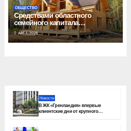
ОБЩЕСТВО
Средствами областного
семейного капитала
воспользовались почти 50
АВГ 1, 2026
тысяч семей
Новости
В ЖК «Гренландия» впервые
клиентские дни от крупного
девелопера — группы компаний
«СОЮЗ»