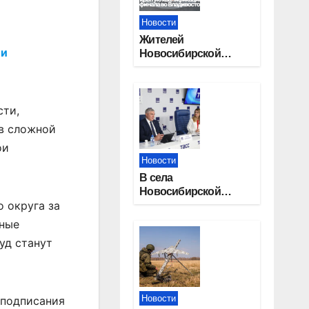
Новости
Жителей
 и
Новосибирской
области приглашают
на открытую
квалификацию
премии «КАРДО»
сти,
 в сложной
ои
Новости
В села
Новосибирской
 округа за
области
трудоустроят 20
ьные
работников
уд станут
культуры
Новости
 подписания