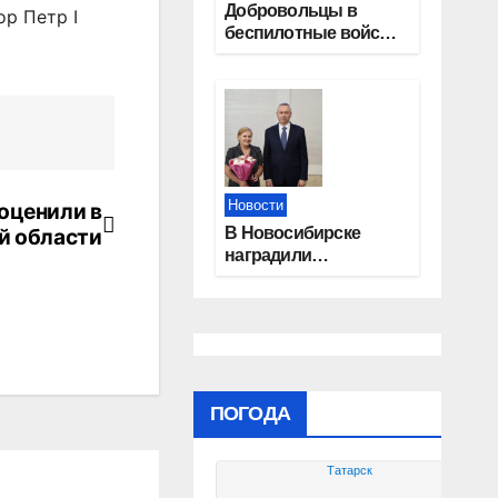
Добровольцы в
р Петр I
беспилотные войска
получат 2,9 млн
рублей и места в
вузах
Новости
оценили в
В Новосибирске
й области
наградили
работников
физической
культуры и спорта
ПОГОДА
Татарск