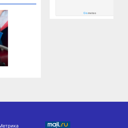
Gis
meteo