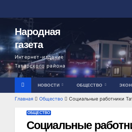
Перейти
к
содержимому
Народная
газета
Интернет-издание
Татарского района
НОВОСТИ
ОБЩЕСТВО
ЭКО
Главная
Общество
Социальные работники Та
ОБЩЕСТВО
Социальные работни