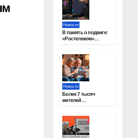
ым
Новости
В память о подвиге:
«Ростелеком»
проведет
кибертурнир «Битва
за Москву»
Новости
Более 7 тысяч
жителей
Новосибирской
области получили
увеличение пенсии
после 80 лет