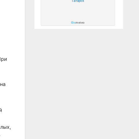
Татарск
Gis
meteo
При
на
й
лых,
е