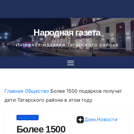
Перейти
к
содержимому
Народная газета
Интернет-издание Татарского района
Главная
Общество
Более 1500 подарков получат
дети Татарского района в этом году
ОБЩЕСТВО
Дзен.Новости
Более 1500