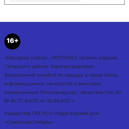
16+
«Народная газета» (NGT54.RU) сетевое издание
Татарского района. Зарегистрировано
Федеральной службой по надзору в сфере связи,
информационных технологий и массовых
коммуникаций (Роскомнадзор), свидетельство Эл
№ ФС77-81032 от 30.04.2021 г.
Учредитель ГАУ НСО «Издательский дом
«Советская Сибирь».