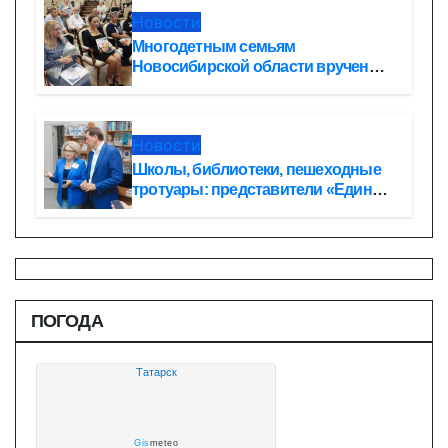
Новости
Многодетным семьям
Новосибирской области вручены
сертификаты на приобретение
автомобилей
Новости
Школы, библиотеки, пешеходные
тротуары: представители «Единой
России» контролируют работы на
социальных объектах
ПОГОДА
Татарск
Gis
meteo