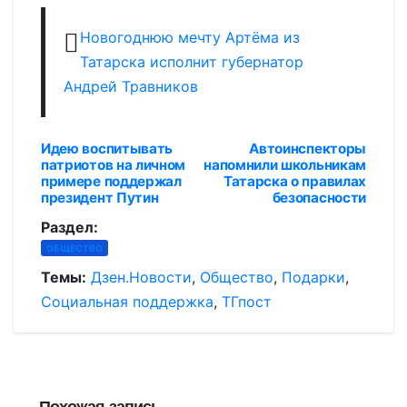
Новогоднюю мечту Артёма из
Татарска исполнит губернатор
Андрей Травников
Идею воспитывать
Автоинспекторы
Навигация
патриотов на личном
напомнили школьникам
примере поддержал
Татарска о правилах
по
президент Путин
безопасности
записям
Раздел:
ОБЩЕСТВО
Темы:
Дзен.Новости
,
Общество
,
Подарки
,
Социальная поддержка
,
ТГпост
Похожая запись