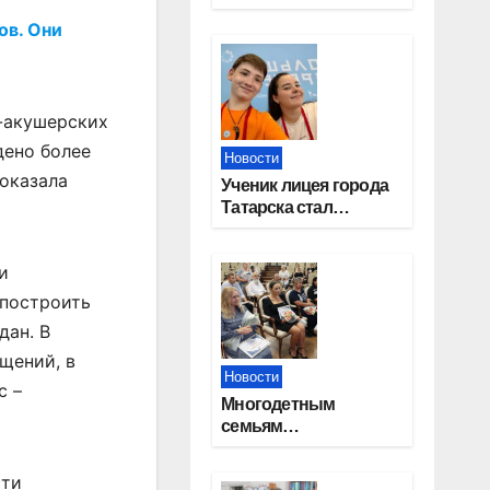
работников
ов. Они
строительной
отрасли
-акушерских
дено более
Новости
оказала
Ученик лицея города
Татарска стал
призером конкурса
«Большая перемена»
и
 построить
дан. В
щений, в
Новости
с –
Многодетным
семьям
Новосибирской
области вручены
сти