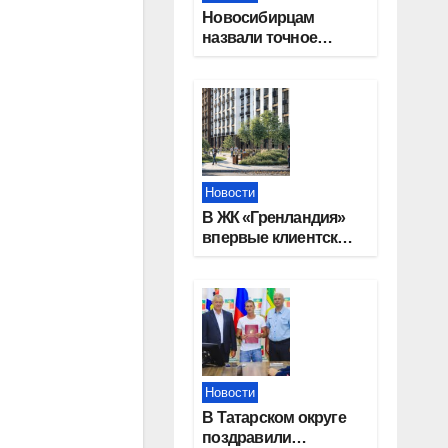
Новосибирцам
назвали точное
количество
выходных дней на
праздники в 2027
году
Новости
В ЖК «Гренландия»
впервые клиентские
дни от крупного
девелопера —
группы компаний
«СОЮЗ»
Новости
В Татарском округе
поздравили