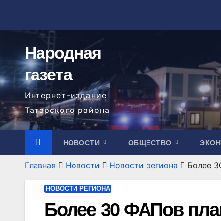
Перейти
к
содержимому
Народная
газета
Интернет-издание
Татарского района
НОВОСТИ
ОБЩЕСТВО
ЭКО
Главная
Новости
Новости региона
Более 3
НОВОСТИ РЕГИОНА
Более 30 ФАПов пла