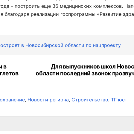
года – построить еще 36 медицинских комплексов. На
я благодаря реализации госпрограммы «Развитие здр
остроят в Новосибирской области по нацпроекту
 в
Для выпускников школ Ново
тлетов
области последний звонок прозвуч
охранение
,
Новости региона
,
Строительство
,
ТГпост