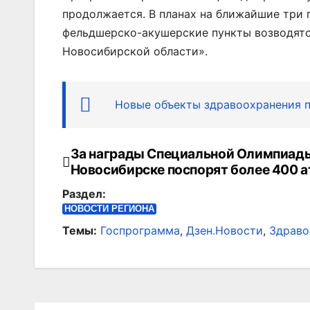
продолжается. В планах на ближайшие три 
фельдшерско-акушерские пункты возводятс
Новосибирской области».
Новые объекты здравоохранения п
За награды Специальной Олимпиады
Навигация
Новосибирске поспорят более 400 а
по
Раздел:
записям
НОВОСТИ РЕГИОНА
Темы:
Госпрограмма
,
Дзен.Новости
,
Здраво