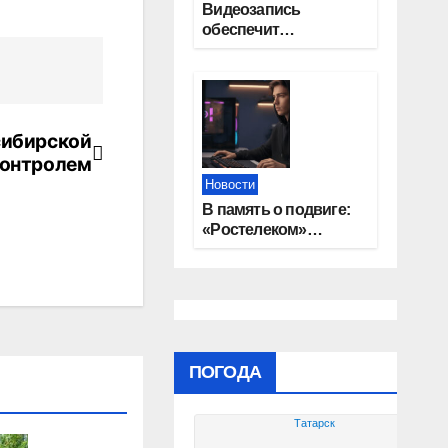
Видеозапись
обеспечит
прозрачность
выборов в Госдуму в
Новосибирской
области
сибирской
контролем
Новости
В память о подвиге:
«Ростелеком»
проведет
кибертурнир «Битва
за Москву»
ПОГОДА
Татарск