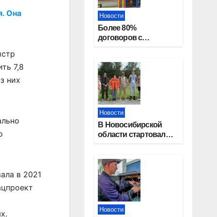
. Она
Новости
Более 80%
договоров с
детскими садами
истр
жители
ть 7,8
Новосибирской
области оформили
з них
онлайн
Новости
ально
В Новосибирской
о
области стартовал
окружной туристский
слет молодежи
ала в 2021
ацпроект
Новости
х.