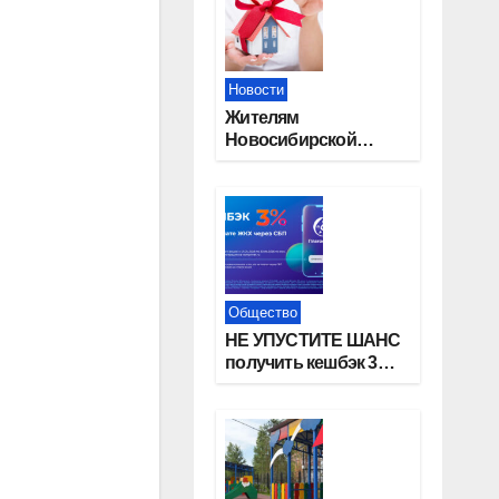
Новости
Жителям
Новосибирской
области напомнили,
почему важно
оформить право
собственности на
квартиру
Общество
НЕ УПУСТИТЕ ШАНС
получить кешбэк 3%
за оплату ЖКУ через
СБП в «Платосфере»