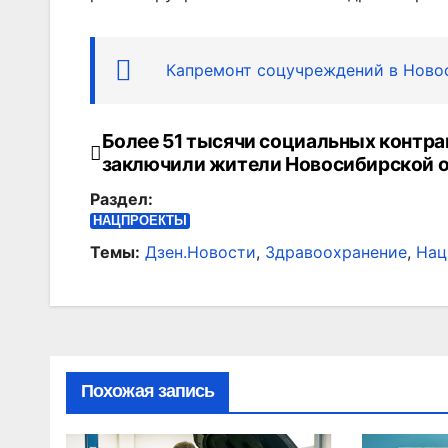
Капремонт соцучреждений в Ново
Более 51 тысячи социальных контра
Навигация
заключили жители Новосибирской 
по
Раздел:
записям
НАЦПРОЕКТЫ
Темы:
Дзен.Новости
,
Здравоохранение
,
Нац
Похожая запись