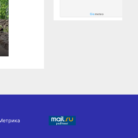
Gis
meteo