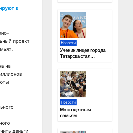
работников
ируют в
строительной
отрасли
рно-
льный проект
Новости
мья».
Ученик лицея города
Татарска стал
призером конкурса
на на
«Большая перемена»
миллионов
боты
Новости
льного
Многодетным
.
семьям
Новосибирской
ного
области вручены
чить деньги