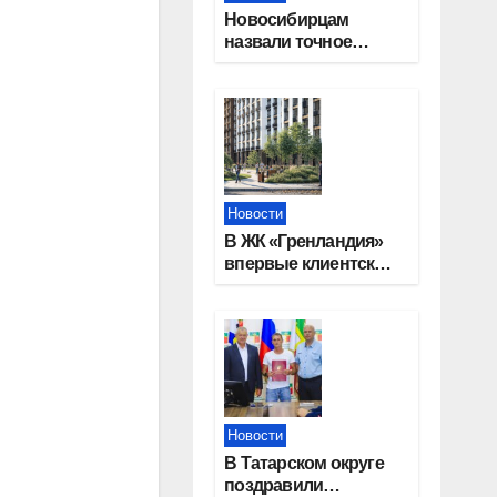
Новосибирцам
назвали точное
количество
выходных дней на
праздники в 2027
году
Новости
В ЖК «Гренландия»
впервые клиентские
дни от крупного
девелопера —
группы компаний
«СОЮЗ»
Новости
В Татарском округе
поздравили