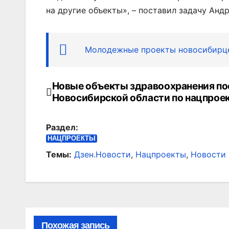
на другие объекты», – поставил задачу Анд
Молодежные проекты новосибирцев
Новые объекты здравоохранения по
Навигация
Новосибирской области по нацпрое
по
Раздел:
записям
НАЦПРОЕКТЫ
Темы:
Дзен.Новости
,
Нацпроекты
,
Новости 
Похожая запись