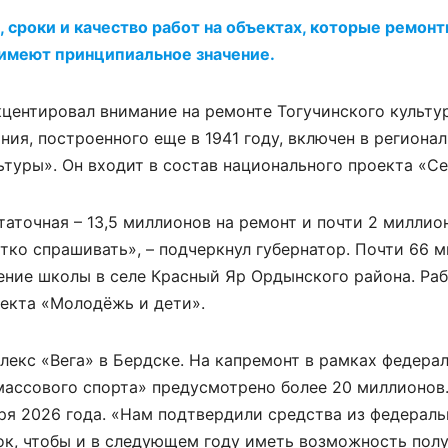
 сроки и качество работ на объектах, которые ремонт
 имеют принципиальное значение.
кцентировал внимание на ремонте Тогучинского культу
ния, построенного еще в 1941 году, включен в региона
туры». Он входит в состав национального проекта «Се
аточная – 13,5 миллионов на ремонт и почти 2 миллио
тко спрашивать», – подчеркнул губернатор. Почти 66 
ение школы в селе Красный Яр Ордынского района. Ра
екта «Молодёжь и дети».
екс «Вега» в Бердске. На капремонт в рамках федера
массового спорта» предусмотрено более 20 миллионов
ря 2026 года. «Нам подтвердили средства из федераль
ок, чтобы и в следующем году иметь возможность полу