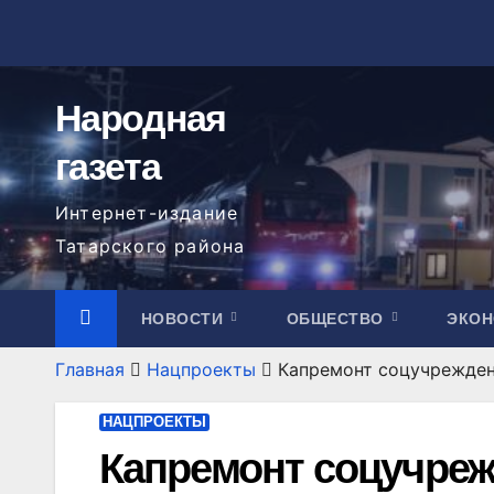
Перейти
к
содержимому
Народная
газета
Интернет-издание
Татарского района
НОВОСТИ
ОБЩЕСТВО
ЭКО
Главная
Нацпроекты
Капремонт соцучрежден
НАЦПРОЕКТЫ
Капремонт соцучреж