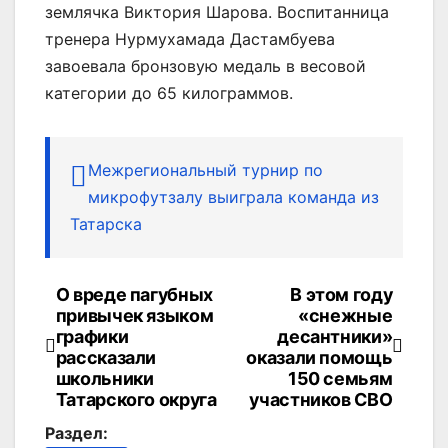
землячка Виктория Шарова. Воспитанница
тренера Нурмухамада Дастамбуева
завоевала бронзовую медаль в весовой
категории до 65 килограммов.
Межрегиональный турнир по
микрофутзалу выиграла команда из
Татарска
О вреде пагубных
В этом году
Навигация
привычек языком
«снежные
по
графики
десантники»
рассказали
оказали помощь
записям
школьники
150 семьям
Татарского округа
участников СВО
Раздел: