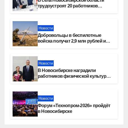
В села Новосибирской области
трудоустроят 20 работников
культуры
Новости
Добровольцы в беспилотные
войска получат 2,9 млн рублей и
места в вузах
Новости
В Новосибирске наградили
работников физической культуры
и спорта
Новости
Форум «Технопром-2026» пройдёт
в Новосибирске