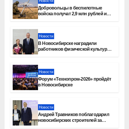
Новости
Добровольцы в беспилотные
войска получат 2,9 млн рублей и
места в вузах
Новости
В Новосибирске наградили
работников физической культуры
и спорта
Новости
Форум «Технопром-2026» пройдёт
в Новосибирске
Новости
Андрей Травников поблагодарил
новосибирских строителей за
вклад в развитие региона