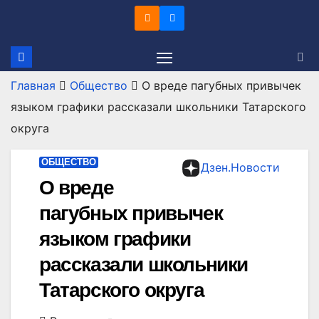
Перейти
к
содержимому
Главная
Общество
О вреде пагубных привычек
языком графики рассказали школьники Татарского
округа
ОБЩЕСТВО
Дзен.Новости
О вреде
пагубных привычек
языком графики
рассказали школьники
Татарского округа