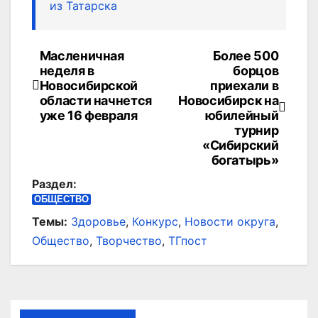
из Татарска
Масленичная
Более 500
Навигация
неделя в
борцов
по
Новосибирской
приехали в
области начнется
Новосибирск на
записям
уже 16 февраля
юбилейный
турнир
«Сибирский
богатырь»
Раздел:
ОБЩЕСТВО
Темы:
Здоровье
,
Конкурс
,
Новости округа
,
Общество
,
Творчество
,
ТГпост