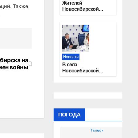
Жителей
аций. Также
Новосибирской
.
области приглашают
на открытую
квалификацию
премии «КАРДО»
Новости
бирска на
В села
мен войны
Новосибирской
области
трудоустроят 20
работников
культуры
ПОГОДА
Татарск