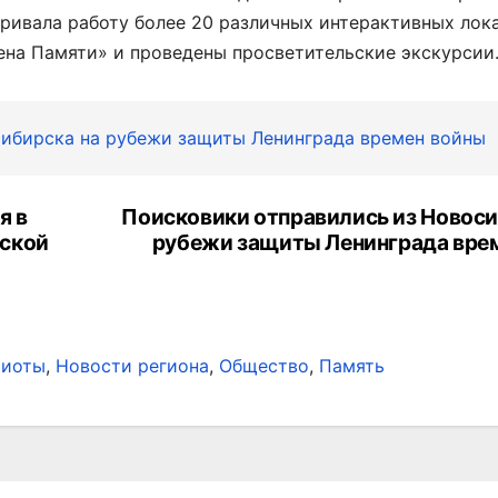
ривала работу более 20 различных интерактивных лок
ена Памяти» и проведены просветительские экскурсии
сибирска на рубежи защиты Ленинграда времен войны
я в
Поисковики отправились из Новоси
рской
рубежи защиты Ленинграда вре
риоты
,
Новости региона
,
Общество
,
Память