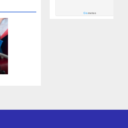
Gis
meteo