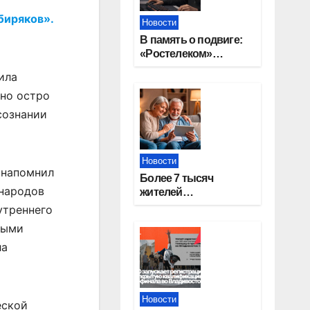
биряков».
Новости
В память о подвиге:
«Ростелеком»
проведет
ила
кибертурнир «Битва
нно остро
за Москву»
сознании
Новости
 напомнил
Более 7 тысяч
 народов
жителей
Новосибирской
утреннего
области получили
ными
увеличение пенсии
ла
после 80 лет
Новости
еской