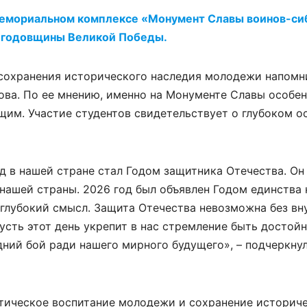
емориальном комплексе «Монумент Славы воинов-си
й годовщины Великой Победы.
 сохранения исторического наследия молодежи напомн
ова. По ее мнению, именно на Монументе Славы особе
им. Участие студентов свидетельствует о глубоком о
од в нашей стране стал Годом защитника Отечества. Он
нашей страны. 2026 год был объявлен Годом единства
 глубокий смысл. Защита Отечества невозможна без вн
усть этот день укрепит в нас стремление быть достой
дний бой ради нашего мирного будущего», – подчеркну
тическое воспитание молодежи и сохранение историч