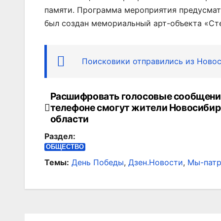
памяти. Программа мероприятия предусмат
был создан мемориальный арт-объекта «Ст
Поисковики отправились из Ново
Расшифровать голосовые сообщени
Навигация
телефоне смогут жители Новосиби
по
области
Раздел:
записям
ОБЩЕСТВО
Темы:
День Победы
,
Дзен.Новости
,
Мы-пат