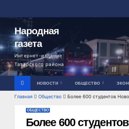
Перейти
к
содержимому
Народная
газета
Интернет-издание
Татарского района
НОВОСТИ
ОБЩЕСТВО
ЭКО
Главная
Общество
Более 600 студентов Нов
ОБЩЕСТВО
Более 600 студенто