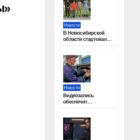
ы»
Новости
В Новосибирской
области стартовал
окружной туристский
слет молодежи
Новости
Видеозапись
обеспечит
прозрачность
выборов в Госдуму в
Новосибирской
области