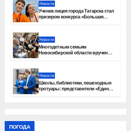
Новости
Ученик лицея города Татарска стал
призером конкурса «Большая
перемена»
Новости
Многодетным семьям
Новосибирской области вручены
сертификаты на приобретение
автомобилей
Новости
Школы, библиотеки, пешеходные
тротуары: представители «Единой
России» контролируют работы на
социальных объектах
ПОГОДА