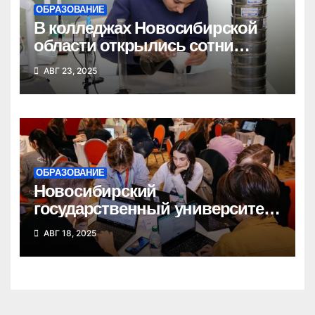
ОБРАЗОВАНИЕ
В колледжах Новосибирской
области открылись сотни
новых бюджетных мест
АВГ 23, 2025
ОБРАЗОВАНИЕ
Новосибирский
государственный университет
победил в федеральном
АВГ 18, 2025
конкурсе стартап-студий