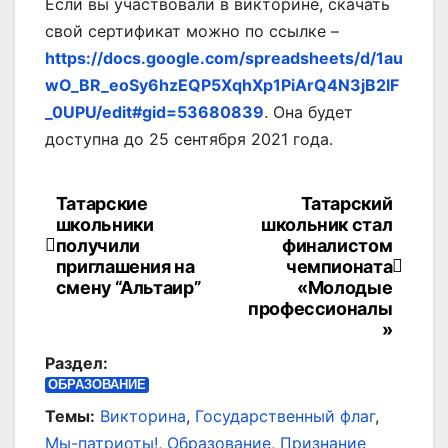
Если вы участвовали в викторине, скачать
свой сертификат можно по ссылке –
https://docs.google.com/spreadsheets/d/1au
wO_BR_eoSy6hzEQP5XqhXp1PiArQ4N3jB2lF
_0UPU/edit#gid=53680839
. Она будет
доступна до 25 сентября 2021 года.
Татарские
Татарский
Навигация
школьники
школьник стал
по
получили
финалистом
приглашения на
чемпионата
записям
смену “Альтаир”
«Молодые
профессионалы
»
Раздел:
ОБРАЗОВАНИЕ
Темы:
Викторина
,
Государственный флаг
,
Мы-патриоты!
,
Образование
,
Признание