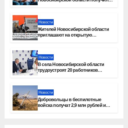
увеличение пенсии после 80 лет
Новости
Жителей Новосибирской области
приглашают на открытую
квалификацию премии «КАРДО»
Новости
В села Новосибирской области
трудоустроят 20 работников
культуры
Новости
Добровольцы в беспилотные
войска получат 2,9 млн рублей и
места в вузах