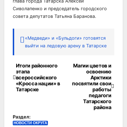
глава города Татарска Алексей
Сиволапенко и председатель городского
совета депутатов Татьяна Баранова.
«Медведи» и «Бульдоги» готовятся
выйти на ледовую арену в Татарске
Итоги районного
Магии цветов и
Навигация
этапа
освоению
по
всероссийского
Арктики
«Кросса нации» в
посвятили свои
записям
Татарске
работы
педагоги
Татарского
района
Раздел:
НОВОСТИ ОКРУГА