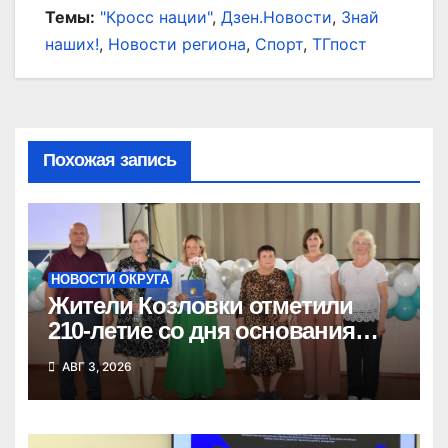
Темы:
"Кросс нации"
,
Дзен.Новости
,
Знай
наших!
,
Новости региона
,
Спорт
,
ТГпост
Похожая запись
НОВОСТИ ОКРУГА
Жители Козловки отметили
210-летие со дня основания
села
АВГ 3, 2026