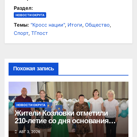
записям
Раздел:
НОВОСТИ ОКРУГА
Темы:
"Кросс нации"
,
Итоги
,
Общество
,
Спорт
,
ТГпост
Похожая запись
НОВОСТИ ОКРУГА
Жители Козловки отметили
210-летие со дня основания
села
АВГ 3, 2026