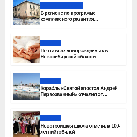
Новости региона
В регионе по программе
комплексного развития
территорий построят более 8,4
миллиона квадратных метров
жилья
Новости
Почти всех новорожденных в
Новосибирской области
прикладывают к груди сразу после
рождения
Новости
Корабль «Святой апостол Андрей
Первозванный» отчалил от
набережной Новосибирска
Новости
Новотроицкая школа отметила 100-
летний юбилей