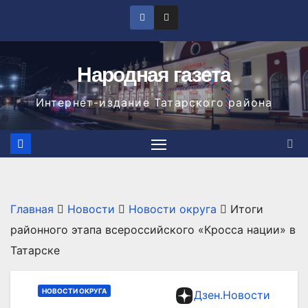
Перейти
к
содержимому
Народная газета
Интернет-издание Татарского района
Главная
Новости
Новости округа
Итоги
районного этапа всероссийского «Кросса нации» в
Татарске
НОВОСТИ ОКРУГА
Дзен.Новости