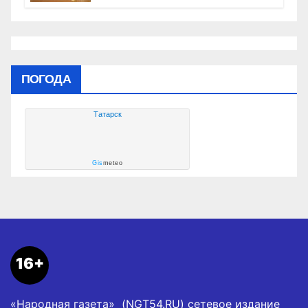
ПОГОДА
Татарск
Gis
meteo
16+
«Народная газета» (NGT54.RU) сетевое издание