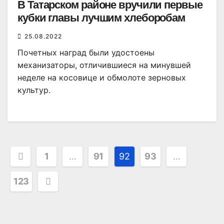
В Татарском районе вручили первые
кубки главы лучшим хлеборобам
25.08.2022
Почетных наград были удостоены
механизаторы, отличившиеся на минувшей
неделе на косовице и обмолоте зерновых
культур.
Пагинация
1
…
91
92
93
…
записей
123