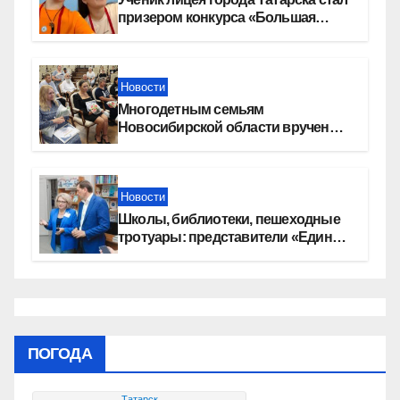
призером конкурса «Большая
перемена»
Новости
Многодетным семьям
Новосибирской области вручены
сертификаты на приобретение
автомобилей
Новости
Школы, библиотеки, пешеходные
тротуары: представители «Единой
России» контролируют работы на
социальных объектах
ПОГОДА
Татарск