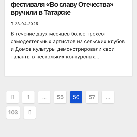
фестиваля «Во славу Отечества»
вручили в Татарске
28.04.2025
В течение двух месяцев более трехсот
самодеятельных артистов из сельских клубов
и Домов культуры демонстрировали свои
таланты в нескольких конкурсных…
Пагинация
1
…
55
56
57
…
записей
103