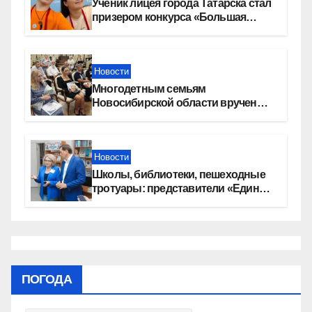
Ученик лицея города Татарска стал
призером конкурса «Большая
перемена»
Новости
Многодетным семьям
Новосибирской области вручены
сертификаты на приобретение
автомобилей
Новости
Школы, библиотеки, пешеходные
тротуары: представители «Единой
России» контролируют работы на
социальных объектах
ПОГОДА