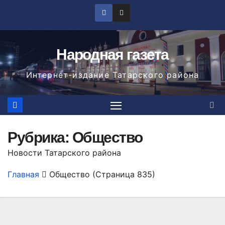
Перейти
к
содержимому
Народная газета
Интернет-издание Татарского района
Рубрика:
Общество
Новости Татарского района
Главная
Общество
(Страница 835)