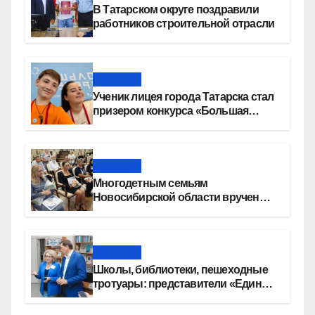
В Татарском округе поздравили
работников строительной отрасли
Новости
Ученик лицея города Татарска стал
призером конкурса «Большая
перемена»
Новости
Многодетным семьям
Новосибирской области вручены
сертификаты на приобретение
автомобилей
Новости
Школы, библиотеки, пешеходные
тротуары: представители «Единой
России» контролируют работы на
социальных объектах