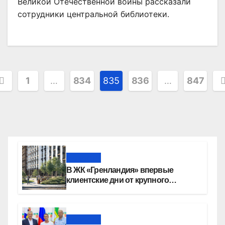
Великой Отечественной войны рассказали
сотрудники центральной библиотеки.
агинация
1
…
834
835
836
…
847
аписей
Новости
В ЖК «Гренландия» впервые
клиентские дни от крупного
девелопера — группы компаний
«СОЮЗ»
Новости