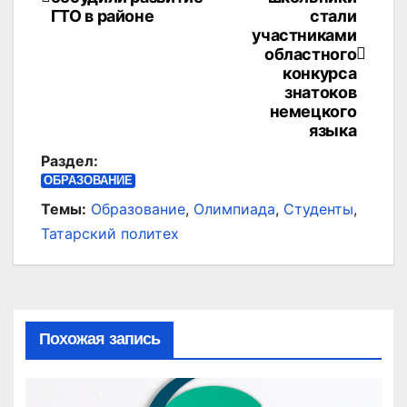
по
ГТО в районе
стали
участниками
записям
областного
конкурса
знатоков
немецкого
языка
Раздел:
ОБРАЗОВАНИЕ
Темы:
Образование
,
Олимпиада
,
Студенты
,
Татарский политех
Похожая запись