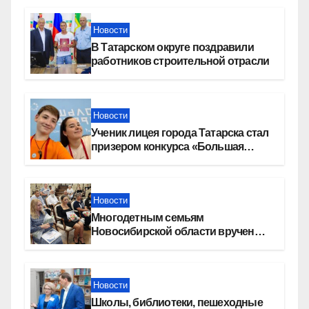
«СОЮЗ»
Новости
В Татарском округе поздравили
работников строительной отрасли
Новости
Ученик лицея города Татарска стал
призером конкурса «Большая
перемена»
Новости
Многодетным семьям
Новосибирской области вручены
сертификаты на приобретение
автомобилей
Новости
Школы, библиотеки, пешеходные