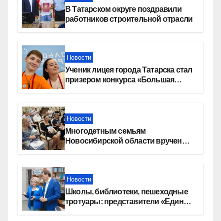
В Татарском округе поздравили
работников строительной отрасли
Новости
Ученик лицея города Татарска стал
призером конкурса «Большая
перемена»
Новости
Многодетным семьям
Новосибирской области вручены
сертификаты на приобретение
автомобилей
Новости
Школы, библиотеки, пешеходные
тротуары: представители «Единой
России» контролируют работы на