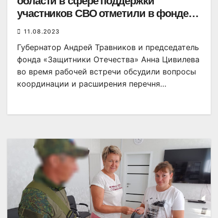
области в сфере поддержки
участников СВО отметили в фонде
«Защитники Отечества»
11.08.2023
Губернатор Андрей Травников и председатель
фонда «Защитники Отечества» Анна Цивилева
во время рабочей встречи обсудили вопросы
координации и расширения перечня…