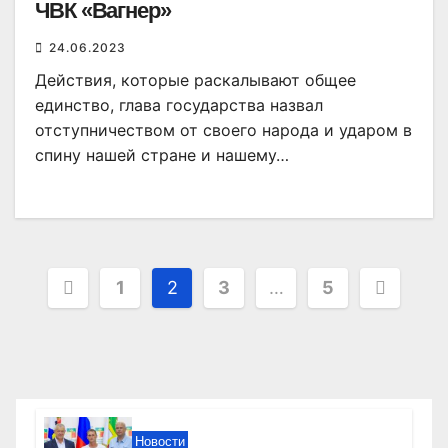
ЧВК «Вагнер»
24.06.2023
Действия, которые раскалывают общее
единство, глава государства назвал
отступничеством от своего народа и ударом в
спину нашей стране и нашему…
Пагинация
1
2
3
…
5
записей
Новости