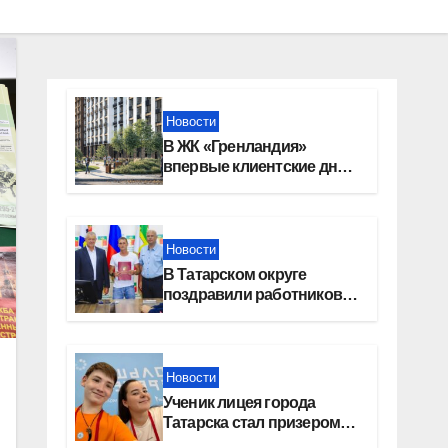
Новости
В ЖК «Гренландия»
впервые клиентские дни
от крупного девелопера —
группы компаний
«СОЮЗ»
Новости
В Татарском округе
поздравили работников
строительной отрасли
Новости
Ученик лицея города
Татарска стал призером
конкурса «Большая