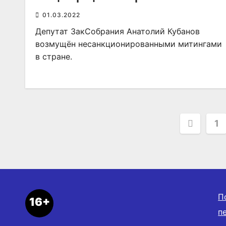
01.03.2022
Депутат ЗакСобрания Анатолий Кубанов
возмущён несанкционированными митингами
в стране.
Пагин
1
запис
П
16+
п