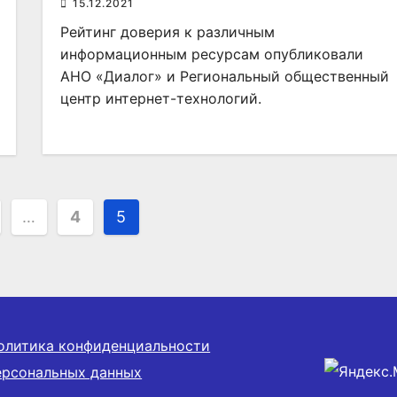
15.12.2021
Рейтинг доверия к различным
информационным ресурсам опубликовали
АНО «Диалог» и Региональный общественный
центр интернет-технологий.
ация
…
4
5
ей
олитика конфиденциальности
ерсональных данных