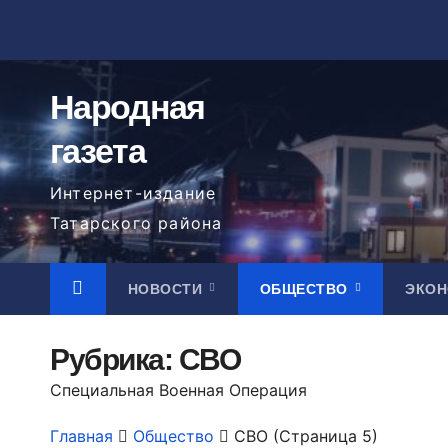
Перейти
к
содержимому
Народная
газета
Интернет-издание
Татарского района
НОВОСТИ
ОБЩЕСТВО
ЭКО
Рубрика:
СВО
Специальная Военная Операция
Главная
Общество
СВО
(Страница 5)