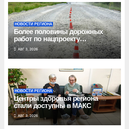
НОВОСТИ РЕГИОНА
Более половины дорожных
работ по нацпроекту
выполнено в Новосибирской
АВГ 3, 2026
области
НОВОСТИ РЕГИОНА
Центры здоровья региона
стали доступны в МАКС
АВГ 3, 2026