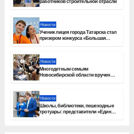
работников строительной отрасли
Новости
Ученик лицея города Татарска стал
призером конкурса «Большая
перемена»
Новости
Многодетным семьям
Новосибирской области вручены
сертификаты на приобретение
автомобилей
Новости
Школы, библиотеки, пешеходные
тротуары: представители «Единой
России» контролируют работы на
социальных объектах