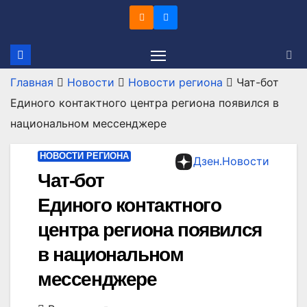
Перейти
к
содержимому
Главная
Новости
Новости региона
Чат-бот
Единого контактного центра региона появился в
национальном мессенджере
НОВОСТИ РЕГИОНА
Дзен.Новости
Чат-бот
Единого контактного
центра региона появился
в национальном
мессенджере