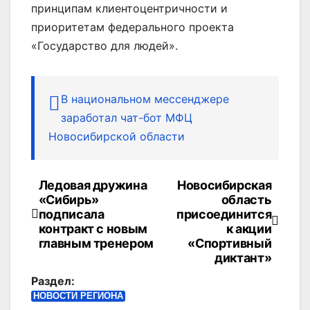
принципам клиентоцентричности и
приоритетам федерального проекта
«Государство для людей».
В национальном мессенджере
заработал чат-бот МФЦ
Новосибирской области
Ледовая дружина
Новосибирская
Навигация
«Сибирь»
область
по
подписала
присоединится
контракт с новым
к акции
записям
главным тренером
«Спортивный
диктант»
Раздел:
НОВОСТИ РЕГИОНА