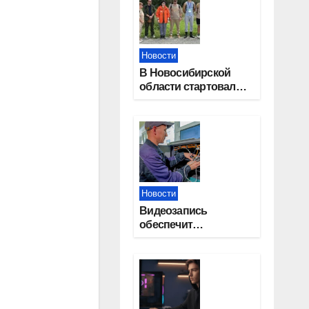
Новости
В Новосибирской
области стартовал
окружной туристский
слет молодежи
Новости
Видеозапись
обеспечит
прозрачность
выборов в Госдуму в
Новосибирской
области