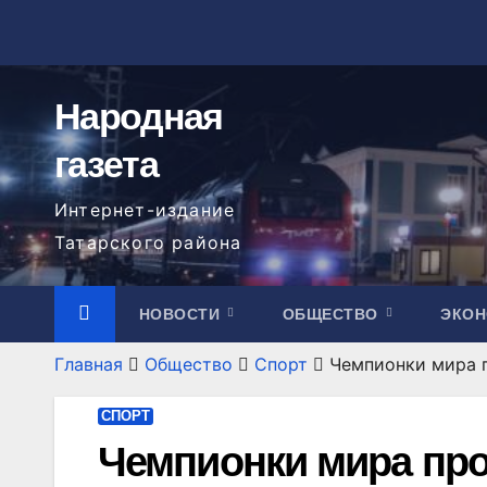
Перейти
к
содержимому
Народная
газета
Интернет-издание
Татарского района
НОВОСТИ
ОБЩЕСТВО
ЭКО
Главная
Общество
Спорт
Чемпионки мира п
СПОРТ
Чемпионки мира про