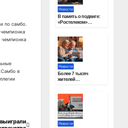
Новости
В память о подвиге:
«Ростелеком»
и по самбо.
проведет
 чемпионка
кибертурнир «Битва
, чемпионка
за Москву»
льные
Новости
«Самбо в
Более 7 тысяч
ллегии
жителей
Новосибирской
области получили
увеличение пенсии
после 80 лет
 выиграли
Новости