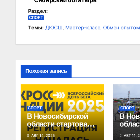
“Сибирский богатырь”
по
Раздел:
записям
СПОРТ
Темы:
ДЮСШ
,
Мастер-класс
,
Обмен опытом
Похожая запись
СПОРТ
СПОРТ
В Новосибирской
В Нов
области стартовала
облас
регистрация на
этап 
АВГ 14, 2025
АВГ 11, 
«Кросс нации»
Сибир