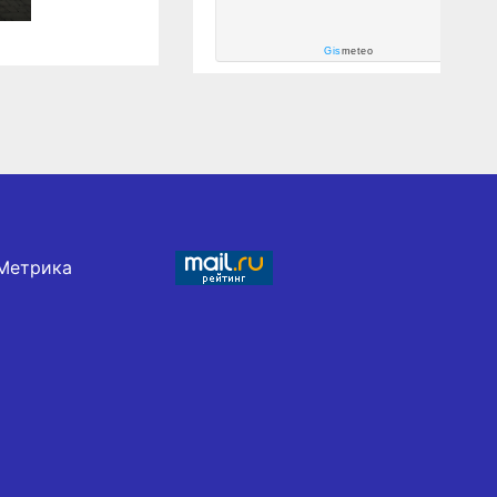
Gis
meteo