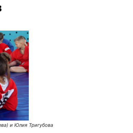
в
ева) и Юлия Тригубова