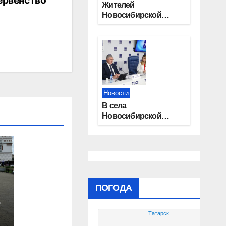
ервенство
Жителей
Новосибирской
области приглашают
на открытую
квалификацию
премии «КАРДО»
Новости
В села
Новосибирской
области
трудоустроят 20
работников
культуры
ПОГОДА
Татарск