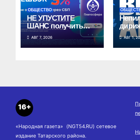
ОБЩЕСТВО
ОБЩЕСТ
НЕ УПУСТИТЕ
Непи
ШАНС получить
дири
кешбэк 3% за
впер
АВГ 7, 2026
АВГ 1, 2
оплату ЖКУ через
в неб
СБП в
Ново
«Платосфере»
облас
П
16+
п
«Народная газета» (NGT54.RU) сетевое
Н
издание Татарского района.