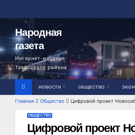
Перейти
к
содержимому
Народная
газета
Интернет-издание
Татарского района
НОВОСТИ
ОБЩЕСТВО
ЭКО
Главная
Общество
Цифровой проект Новосиб
ОБЩЕСТВО
Цифровой проект Но