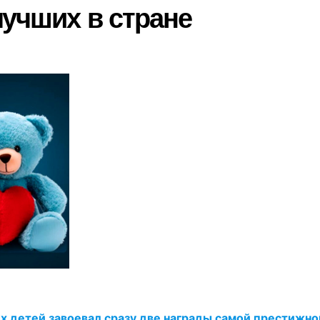
лучших в стране
х детей завоевал сразу две награды самой престижн