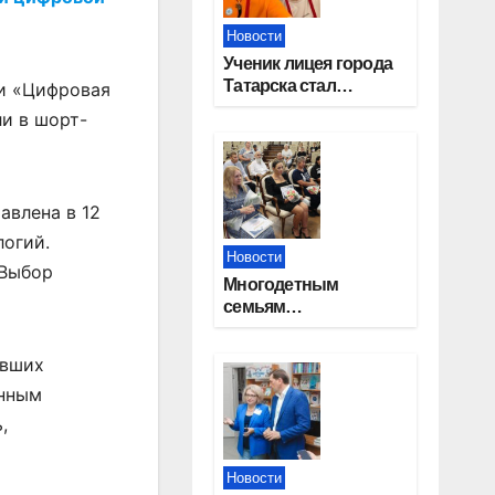
Новости
Ученик лицея города
Татарска стал
ии «Цифровая
призером конкурса
ли в шорт-
«Большая перемена»
авлена в 12
огий.
Новости
«Выбор
Многодетным
семьям
Новосибирской
области вручены
авших
сертификаты на
енным
приобретение
автомобилей
,
Новости