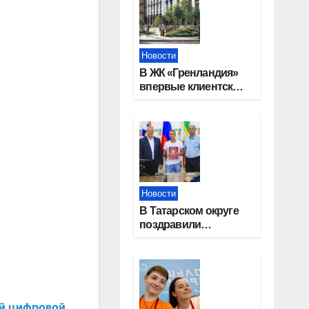
Новости
В ЖК «Гренландия»
впервые клиентские
дни от крупного
девелопера —
группы компаний
«СОЮЗ»
Новости
В Татарском округе
поздравили
работников
строительной
отрасли
ой цифровой