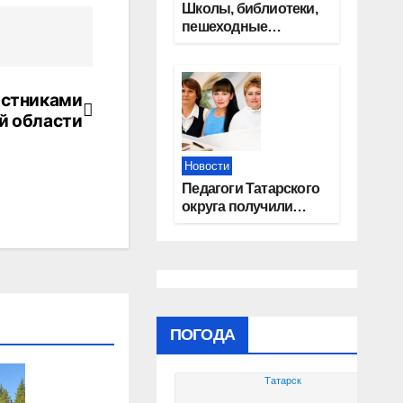
Школы, библиотеки,
пешеходные
тротуары:
представители
«Единой России»
астниками
контролируют
работы на
й области
социальных
объектах
Новости
Педагоги Татарского
округа получили
областные награды
ПОГОДА
Татарск