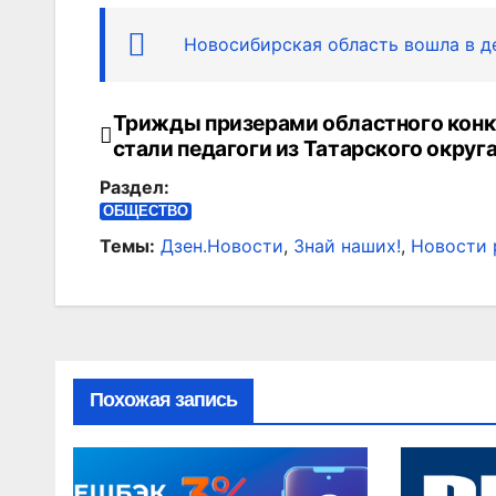
Новосибирская область вошла в 
Трижды призерами областного конк
Навигация
стали педагоги из Татарского округ
по
Раздел:
записям
ОБЩЕСТВО
Темы:
Дзен.Новости
,
Знай наших!
,
Новости 
Похожая запись