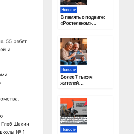
Новости
В память о подвиге:
«Ростелеком»
проведет
кибертурнир «Битва
е. 55 ребят
за Москву»
ей и
Новости
ами
Более 7 тысяч
х
жителей
Новосибирской
области получили
домства.
увеличение пенсии
после 80 лет
по
 Глеб Шакин
Новости
 школы № 1