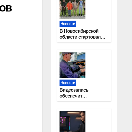
ов
Новости
В Новосибирской
области стартовал
окружной туристский
слет молодежи
Новости
Видеозапись
обеспечит
прозрачность
выборов в Госдуму в
Новосибирской
области