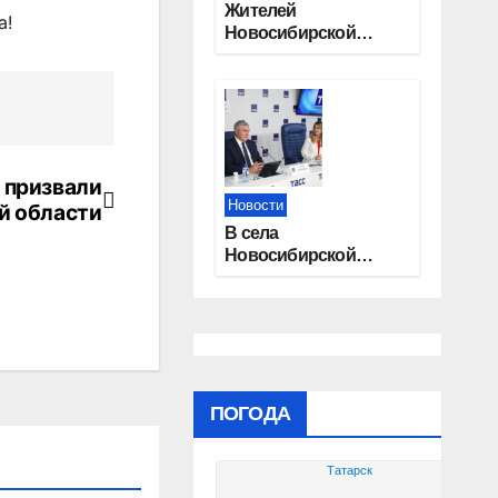
Жителей
а!
Новосибирской
области приглашают
на открытую
квалификацию
премии «КАРДО»
я призвали
Новости
й области
В села
Новосибирской
области
трудоустроят 20
работников
культуры
ПОГОДА
Татарск