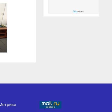
Gis
meteo