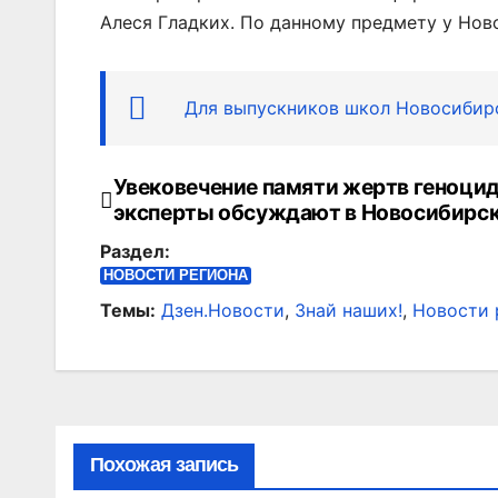
Алеся Гладких. По данному предмету у Нов
Для выпускников школ Новосибирс
Увековечение памяти жертв геноцид
Навигация
эксперты обсуждают в Новосибирс
по
Раздел:
записям
НОВОСТИ РЕГИОНА
Темы:
Дзен.Новости
,
Знай наших!
,
Новости 
Похожая запись