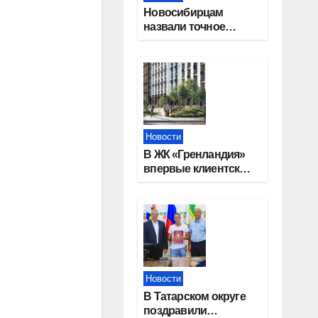
Новосибирцам
назвали точное
количество
выходных дней на
праздники в 2027
году
Новости
В ЖК «Гренландия»
впервые клиентские
дни от крупного
девелопера —
группы компаний
«СОЮЗ»
Новости
В Татарском округе
поздравили