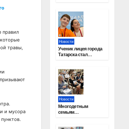
работников
го
строительной
отрасли
е правил
 которые
Новости
ой травы,
Ученик лицея города
Татарска стал
призером конкурса
«Большая перемена»
ии
 призывают
Новости
отра.
Многодетным
ти и мусора
семьям
Новосибирской
 пунктов.
области вручены