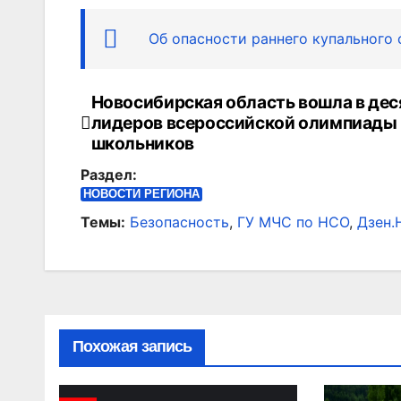
Об опасности раннего купального
Новосибирская область вошла в дес
Навигация
лидеров всероссийской олимпиады
по
школьников
Раздел:
записям
НОВОСТИ РЕГИОНА
Темы:
Безопасность
,
ГУ МЧС по НСО
,
Дзен.
Похожая запись