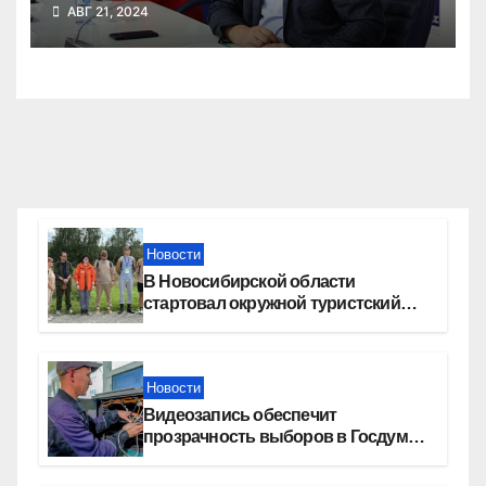
события
АВГ 21, 2024
Новости
В Новосибирской области
стартовал окружной туристский
слет молодежи
Новости
Видеозапись обеспечит
прозрачность выборов в Госдуму
в Новосибирской области