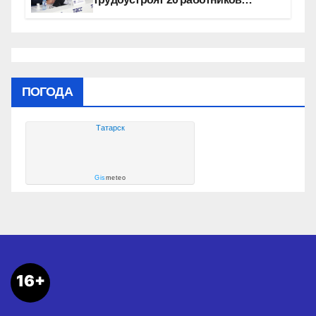
культуры
ПОГОДА
Татарск
Gis
meteo
16+