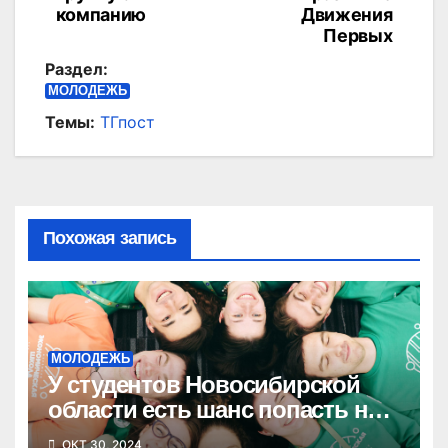
компанию
Движения
Первых
Раздел:
МОЛОДЕЖЬ
Темы:
ТГпост
Похожая запись
МОЛОДЕЖЬ
У студентов Новосибирской
области есть шанс попасть на
стажировку в крупную
ОКТ 30, 2024