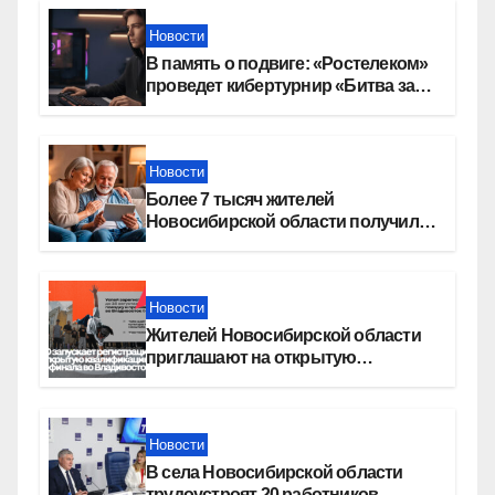
Новости
В память о подвиге: «Ростелеком»
проведет кибертурнир «Битва за
Москву»
Новости
Более 7 тысяч жителей
Новосибирской области получили
увеличение пенсии после 80 лет
Новости
Жителей Новосибирской области
приглашают на открытую
квалификацию премии «КАРДО»
Новости
В села Новосибирской области
трудоустроят 20 работников