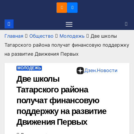
Перейти
к
содержимому
Главная
Общество
Молодежь
Две школы
Татарского района получат финансовую поддержку
на развитие Движения Первых
МОЛОДЕЖЬ
Дзен.Новости
Две школы
Татарского района
получат финансовую
поддержку на развитие
Движения Первых