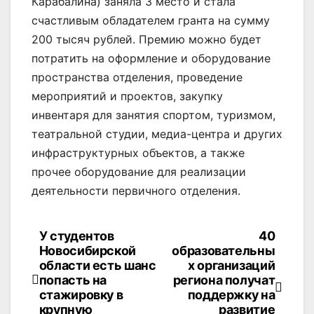
Карабалина) заняла 3 место и стала
счастливым обладателем гранта на сумму
200 тысяч рублей. Премию можно будет
потратить на оформление и оборудование
пространства отделения, проведение
мероприятий и проектов, закупку
инвентаря для занятия спортом, туризмом,
театральной студии, медиа-центра и других
инфраструктурных объектов, а также
прочее оборудование для реализации
деятельности первичного отделения.
У студентов
40
Навигация
Новосибирской
образовательны
по
области есть шанс
х организаций
попасть на
региона получат
записям
стажировку в
поддержку на
крупную
развитие