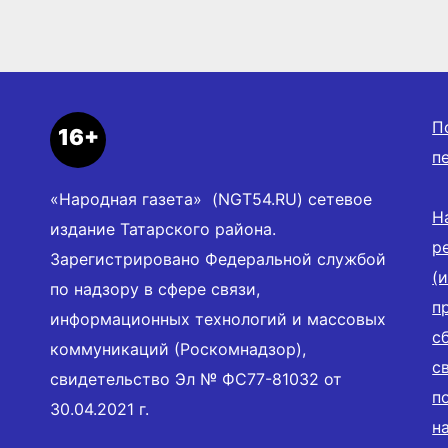
Перв
П
16+
п
«Народная газета» (NGT54.RU) сетевое
Н
издание Татарского района.
р
Зарегистрировано Федеральной службой
(
по надзору в сфере связи,
п
информационных технологий и массовых
с
коммуникаций (Роскомнадзор),
с
свидетельство Эл № ФС77-81032 от
п
30.04.2021 г.
н