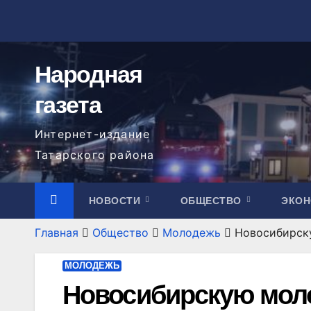
Перейти
к
содержимому
Народная
газета
Интернет-издание
Татарского района
НОВОСТИ
ОБЩЕСТВО
ЭКО
Главная
Общество
Молодежь
Новосибирск
МОЛОДЕЖЬ
Новосибирскую мол