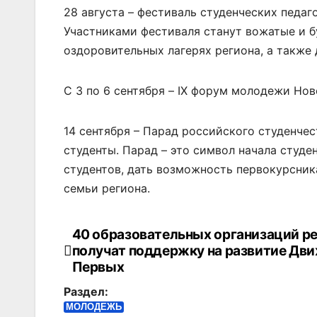
28 августа – фестиваль студенческих педаг
Участниками фестиваля станут вожатые и б
оздоровительных лагерях региона, а также 
С 3 по 6 сентября – IX форум молодежи Но
14 сентября – Парад российского студенче
студенты. Парад – это символ начала студ
студентов, дать возможность первокурсни
семьи региона.
40 образовательных организаций р
Навигация
получат поддержку на развитие Дв
по
Первых
Раздел:
записям
МОЛОДЕЖЬ