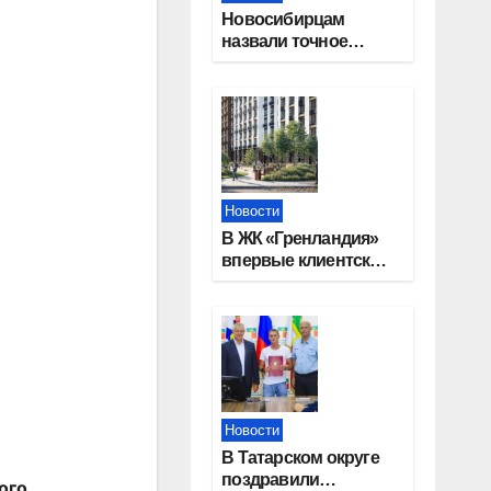
Новосибирцам
назвали точное
количество
выходных дней на
праздники в 2027
году
Новости
В ЖК «Гренландия»
впервые клиентские
дни от крупного
девелопера —
группы компаний
«СОЮЗ»
Новости
В Татарском округе
поздравили
ого