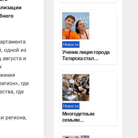
работников
ализации
строительной
отрасли
бного
партамента
Новости
, одной из
Ученик лицея города
 августа и
Татарска стал
призером конкурса
х
«Большая перемена»
ижения
егион», где
ства, где
Новости
Многодетным
и региона,
семьям
Новосибирской
области вручены